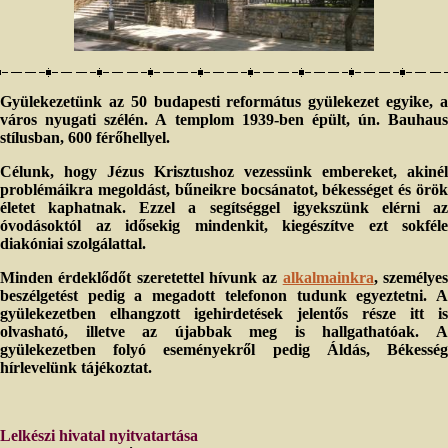
Gyülekezetünk az 50 budapesti református gyülekezet egyike, a
város nyugati szélén. A templom 1939-ben épült, ún. Bauhaus
stílusban, 600 férőhellyel.
Célunk, hogy Jézus Krisztushoz vezessünk embereket, akinél
problémáikra megoldást, bűneikre bocsánatot, békességet és örök
életet kaphatnak. Ezzel a segítséggel igyekszünk elérni az
óvodásoktól az idősekig mindenkit, kiegészítve ezt sokféle
diakóniai szolgálattal.
Minden érdeklődőt szeretettel hívunk az
alkalmainkra
, személye
beszélgetést pedig a megadott telefonon tudunk egyeztetni. A
gyülekezetben elhangzott igehirdetések jelentős része itt is
olvasható, illetve az újabbak meg is hallgathatóak. A
gyülekezetben folyó eseményekről pedig Áldás, Békesség
hírlevelünk tájékoztat.
Lelkészi hivatal nyitvatartása