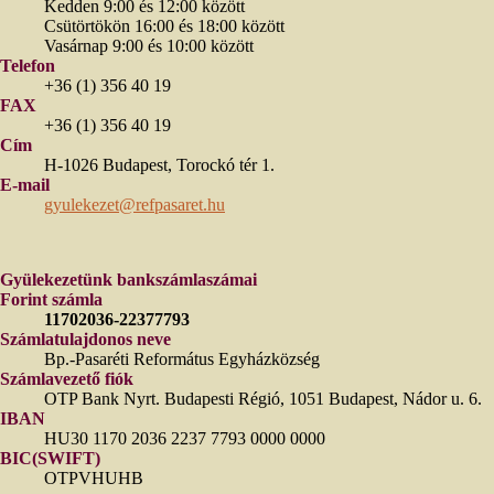
Kedden 9:00 és 12:00 között
Csütörtökön 16:00 és 18:00 között
Vasárnap 9:00 és 10:00 között
Telefon
+36 (1) 356 40 19
FAX
+36 (1) 356 40 19
Cím
H-1026 Budapest, Torockó tér 1.
E-mail
gyulekezet@refpasaret.hu
Gyülekezetünk bankszámlaszámai
Forint számla
11702036-22377793
Számlatulajdonos neve
Bp.-Pasaréti Református Egyházközség
Számlavezető fiók
OTP Bank Nyrt. Budapesti Régió, 1051 Budapest, Nádor u. 6.
IBAN
HU30 1170 2036 2237 7793 0000 0000
BIC(SWIFT)
OTPVHUHB