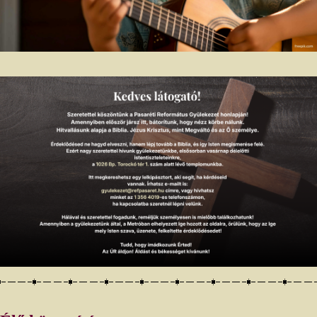
Saul elesik a gilbóai csatában
(Vö. 1Sám 31)
1
A filiszteusok háborút viseltek Izráel ellen, és az izráeliek
megfutamodtak a filiszteusok előtt. Elesettek borították a Gilbóa-
2
hegyet.
A filiszteusok Saulnak és fiainak a nyomába szegődtek, és
megölték a filiszteusok Jónátánt, Abínádábot és Malkísúát, Saul fiait.
3
Heves küzdelem dúlt Saul körül, de végül eltalálták az íjászok.
4
Megsebesítették az íjászok,
ezért azt mondta Saul a
fegyverhordozójának: Húzd ki a kardod, és szúrj le vele, hogy ha
ideérnek ezek a körülmetéletlenek, ne űzzenek gúnyt belőlem! De a
fegyverhordozó nem akarta megtenni, mert nagyon félt. Ekkor fogta
5
Saul a kardját, és beledőlt.
Amikor látta a fegyverhordozója, hogy
6
meghalt Saul, ő is a kardjába dőlt, és meghalt.
Így halt meg Saul és
7
három fia, és vele együtt egész háza népe is meghalt.
Amikor látták
mindazok az izráeliek, akik a völgyben laktak, hogy azok
megfutamodtak, és hogy Saul is meghalt fiaival együtt, elhagyták
városaikat, és elmenekültek, a filiszteusok pedig odajöttek, és
letelepedtek azokban.
8
Másnap eljöttek a filiszteusok, hogy kifosszák az elesetteket.
Megtalálták Sault és a fiait, amint ott feküdtek a Gilbóa-hegyen.
9
Kifosztották őt, magukkal vitték a fejét és a fegyvereit, és
körbeküldték a filiszteusok földjén, hogy megvigyék az örömhírt
10
bálványaiknak és a népnek.
Fegyverzetét isteneik templomában