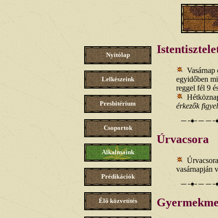
Istentisztele
Nyitólap
Vasárnap d
egyidőben min
Lelkészeink
reggel fél 9 é
Hétköznap
Presbitérium
érkezők figye
Csoportok
Úrvacsora
Alkalmaink
Úrvacsora
vasárnapján va
Prédikációk
Gyermekme
Élő közvetítés