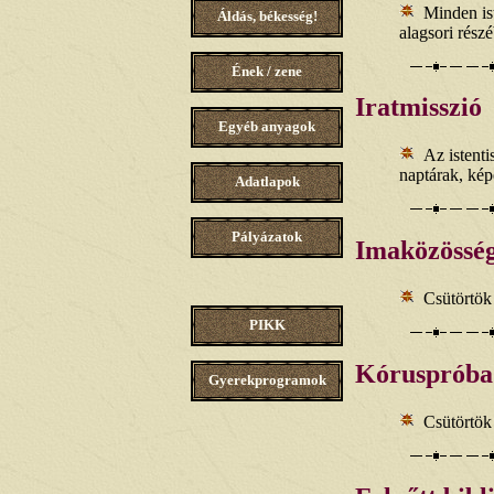
Minden ist
Áldás, békesség!
alagsori rész
Ének / zene
Iratmisszió
Egyéb anyagok
Az istenti
naptárak, kép
Adatlapok
Pályázatok
Imaközössé
Csütörtök
PIKK
Kóruspróba
Gyerekprogramok
Csütörtök