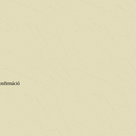
onfirmáció