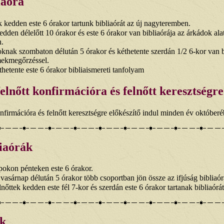
iaóra
 kedden este 6 órakor tartunk bibliaórát az új nagyteremben.
den délelőtt 10 órakor és este 6 órakor van bibliaórája az árkádok alat
.
knak szombaton délután 5 órakor és kéthetente szerdán 1/2 6-kor van b
ekmegőrzéssel.
hetente este 6 órakor bibliaismereti tanfolyam
felnőtt konfirmációra és felnőtt keresztségre
nfirmációra és felnőtt keresztségre előkészítő indul minden év októberé
liaórák
okon pénteken este 6 órakor.
asárnap délután 5 órakor több csoportban jön össze az ifjúság bibliaór
elnőttek kedden este fél 7-kor és szerdán este 6 órakor tartanak bibliaórát
k