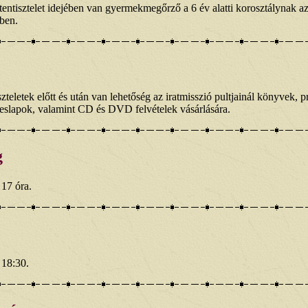
entisztelet idejében van gyermekmegőrző a 6 év alatti korosztálynak az
ében.
szteletek előtt és után van lehetőség az iratmisszió pultjainál könyvek, p
eslapok, valamint CD és DVD felvételek vásárlására.
g
 17 óra.
 18:30.