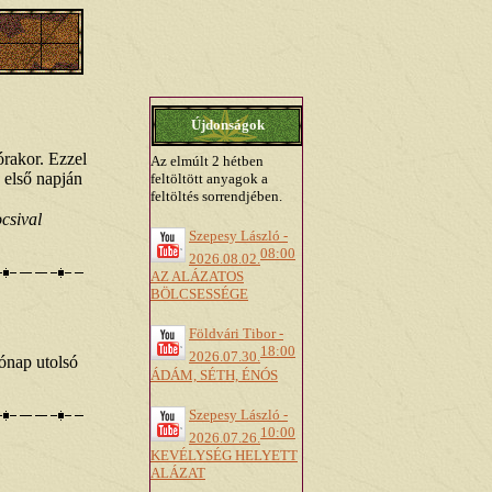
Újdonságok
órakor. Ezzel
Az elmúlt 2 hétben
 első napján
feltöltött anyagok a
feltöltés sorrendjében.
csival
Szepesy László -
08:00
2026.08.02.
AZ ALÁZATOS
BÖLCSESSÉGE
Földvári Tibor -
18:00
2026.07.30.
ónap utolsó
ÁDÁM, SÉTH, ÉNÓS
Szepesy László -
10:00
2026.07.26.
KEVÉLYSÉG HELYETT
ALÁZAT