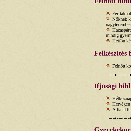
Felnőtt bibl
Férfiaknak
Nőknek ked
nagyteremben
Házaspáro
mindig gyerm
Hétfőn két
Felkészítés 
Felnőtt ko
Ifjúsági bib
Hétköznap
Hétvégén v
A fiatal f
Gyerekekne