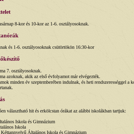
telet
sárnap 8-kor és 10-kor az 1-6. osztályosoknak.
ttanórák
ak és 1-6. osztályosoknak csütörtökön 16:30-kor
őkészítő
ama 7. osztályosoknak.
ama azoknak, akik az első évfolyamot már elvégezték.
amok minden év szeptemberében indulnak, és heti rendszerességgel a k
rtanak.
tás
en választható hit és erkölcstan órákat az alábbi iskolákban tartjuk:
ltalános Iskola és Gimnázium
ltalános Iskola
 Kéttannyelvű Általános Iskola és Gimnázium