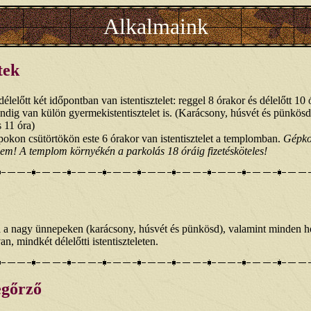
Alkalmaink
tek
élelőtt két időpontban van istentisztelet: reggel 8 órakor és délelőtt 10 
dig van külön gyermekistentisztelet is. (Karácsony, húsvét és pünkösd
s 11 óra)
okon csütörtökön este 6 órakor van istentisztelet a templomban.
Gépko
lem! A templom környékén a parkolás 18 óráig fizetésköteles!
 a nagy ünnepeken (karácsony, húsvét és pünkösd), valamint minden h
n, mindkét délelőtti istentiszteleten.
gőrző