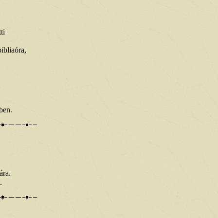
ti
ibliaóra,
ben.
ára.
.