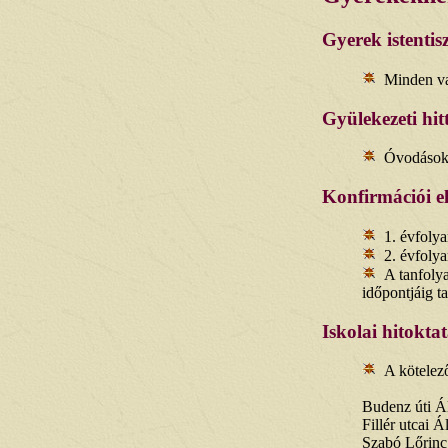
Gyerek istentisz
Minden va
Gyülekezeti hi
Óvodásokn
Konfirmációi el
1. évfoly
2. évfoly
A tanfoly
időpontjáig ta
Iskolai hitokta
A kötelező
Budenz úti Á
Fillér utcai Á
Szabó Lőrinc