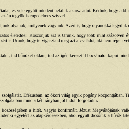
iadat, és vele együtt mindent nekünk akarsz adni. Kérünk, hogy add mos
 aztán tegyük is engedelmes szívvel.
junk olyanok, amilyenek vagyunk. Azért is, hogy olyanokká legyünk eg
dozatos életeddel. Köszönjük azt is Urunk, hogy több mint százötven év
ért is Urunk, hogy te vigasztald meg azt a családot, aki nem régen vett
alni, tud bűnöket oldani, tud az igén keresztül bocsánatot kapni mindenk
szolgálatát. Efézusban, az ókori világ egyik pogány központjában. T
szolgálatban mind a két irányban jól tudott forgolódni.
et közösségében a hitét, vagyis konfirmált. Jézust Megváltójának val
indenki egyetért az alapkérdésekben, ahol együtt dicsőítik a hívők Is