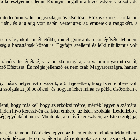
ő keresztyénnek lenni. Könnyű megállni a hívő testvérek között, de
 mindenáron való meggazdagodás kísértése. Efézus szinte a korlátlan
tán, és alig-alig volt határ. Versengtek az emberek a rangokért, a
esti vágyaikat minél előbb, minél gyorsabban kielégítsék. Minden,
g a házastársak között is. Egyfajta szellemi és lelki nihilizmus volt
ráció válik értékké, s az büszke magára, aki valami olyasmit csinál,
lemző Efézusra. És mégis jellemző ez nem csak Magyarországra, hanem
Egy másik helyen ezt olvassuk, a 6. fejezetben, hogy Isten embere volt
 szolgálatát jól betölteni, és hogyan lehet minta és példa elsősorban a
lenti, hogy más kell hogy az erkölcsi mérce, mérték legyen a számára.
nden hívő keresztyén az Isten embere, az Isten szolgája. Legfeljebb a
g egyébként nincs. Mindenki, aki hívő keresztyén, az Isten szolgája,
nek, de te nem. Tökéletes legyen az Isten embere minden tekintetben.
ikor szándékosan lerombolják a fundámentumokat, amikor az a cél, hogy