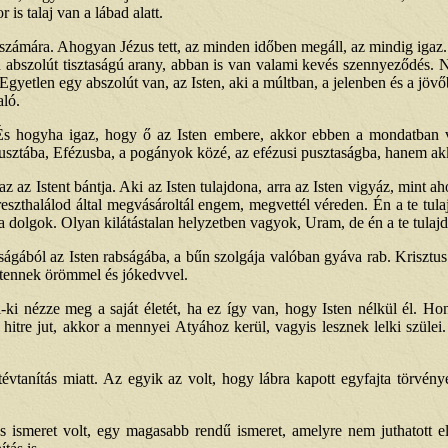
is talaj van a lábad alatt.
k számára. Ahogyan Jézus tett, az minden időben megáll, az mindig igaz
 abszolút tisztaságú arany, abban is van valami kevés szennyeződés. 
 Egyetlen egy abszolút van, az Isten, aki a múltban, a jelenben és a jövő
aló.
És hogyha igaz, hogy ő az Isten embere, akkor ebben a mondatban va
usztába, Efézusba, a pogányok közé, az efézusi pusztaságba, hanem akk
az az Istent bántja. Aki az Isten tulajdona, arra az Isten vigyáz, mint 
reszthalálod által megvásároltál engem, megvettél véreden. Én a te tul
dolgok. Olyan kilátástalan helyzetben vagyok, Uram, de én a te tulajd
abságából az Isten rabságába, a bűn szolgája valóban gyáva rab. Krisztu
stennek örömmel és jókedvvel.
i-ki nézze meg a saját életét, ha ez így van, hogy Isten nélkül él. Ho
 hitre jut, akkor a mennyei Atyához kerül, vagyis lesznek lelki szülei
vtanítás miatt. Az egyik az volt, hogy lábra kapott egyfajta törvény
s ismeret volt, egy magasabb rendű ismeret, amelyre nem juthatott el 