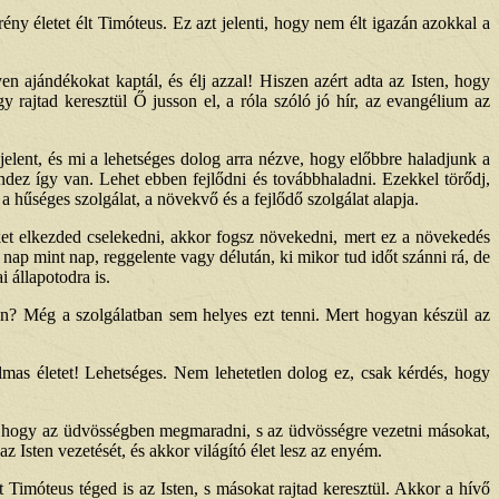
y életet élt Timóteus. Ez azt jelenti, hogy nem élt igazán azokkal a
n ajándékokat kaptál, és élj azzal! Hiszen azért adta az Isten, hogy
gy rajtad keresztül Ő jusson el, a róla szóló jó hír, az evangélium az
jelent, és mi a lehetséges dolog arra nézve, hogy előbbre haladjunk a
mindez így van. Lehet ebben fejlődni és továbbhaladni. Ezekkel törődj,
a hűséges szolgálat, a növekvő és a fejlődő szolgálat alapja.
ket elkezded cselekedni, akkor fogsz növekedni, mert ez a növekedés
nap mint nap, reggelente vagy délután, ki mikor tud időt szánni rá, de
i állapotodra is.
en? Még a szolgálatban sem helyes ezt tenni. Mert hogyan készül az
almas életet! Lehetséges. Nem lehetetlen dolog ez, csak kérdés, hogy
a, hogy az üdvösségben megmaradni, s az üdvösségre vezetni másokat,
z Isten vezetését, és akkor világító élet lesz az enyém.
imóteus téged is az Isten, s másokat rajtad keresztül. Akkor a hívő