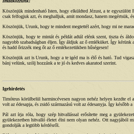
Imádkozzunk!
Köszönjük mindenható Isten, hogy elküldted Jézust, a te egyszülött F
csak felfogjuk azt, és meghalljuk, amit mondasz, hanem megértsük, és
Köszönjük, Urunk, hogy te mindent megtettél azért, hogy mi ne marad
Köszönjük, hogy te mintát és példát adtál elénk szent, tiszta és ál
nagyobb szabadságban éljen. Így áldjuk az ő emléküket. Így kérünk az
és hadd őrizzék meg őt az ő emlékezetükben hűségesen!
Köszönjük azt is Urunk, hogy a te igéd ma is élő és ható. Tud vigaszt
bánj velünk, szólj hozzánk a te jó és kedves akaratod szerint.
Igehirdetés
Timóteus körülbelül harmincévesen nagyon nehéz helyen kezdte el a 
volt az édesapja, és zsidó származású volt az édesanyja. Így később a 
Pál azt írja róla, hogy szép hitvallással erősítette meg a gyülekez
gyülekezetben hitvalló életet élni nem olyan nehéz. Ott nagyjából m
gondolják a legtöbb kérdésről.