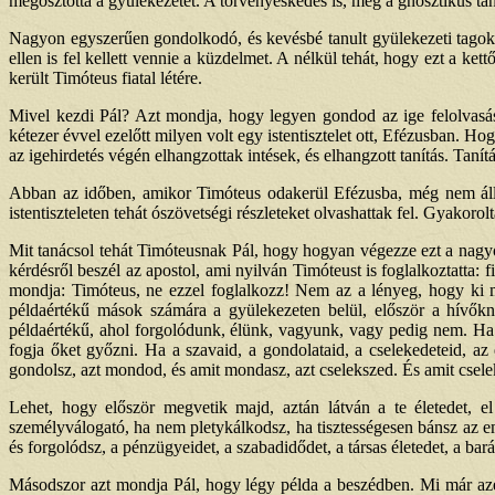
megosztotta a gyülekezetet. A törvényeskedés is, meg a gnosztikus taní
Nagyon egyszerűen gondolkodó, és kevésbé tanult gyülekezeti tagok o
ellen is fel kellett vennie a küzdelmet. A nélkül tehát, hogy ezt a ket
került Timóteus fiatal létére.
Mivel kezdi Pál? Azt mondja, hogy legyen gondod az ige felolvasásá
kétezer évvel ezelőtt milyen volt egy istentisztelet ott, Efézusban. Ho
az igehirdetés végén elhangzottak intések, és elhangzott tanítás. Tanít
Abban az időben, amikor Timóteus odakerül Efézusba, még nem állt 
istentiszteleten tehát ószövetségi részleteket olvashattak fel. Gyakorol
Mit tanácsol tehát Timóteusnak Pál, hogy hogyan végezze ezt a nagyo
kérdésről beszél az apostol, ami nyilván Timóteust is foglalkoztatta:
mondja: Timóteus, ne ezzel foglalkozz! Nem az a lényeg, hogy ki 
példaértékű mások számára a gyülekezeten belül, először a hívő
példaértékű, ahol forgolódunk, élünk, vagyunk, vagy pedig nem. Ha r
fogja őket győzni. Ha a szavaid, a gondolataid, a cselekedeteid, a
gondolsz, azt mondod, és amit mondasz, azt cselekszed. És amit cselek
Lehet, hogy először megvetik majd, aztán látván a te életedet, 
személyválogató, ha nem pletykálkodsz, ha tisztességesen bánsz az em
és forgolódsz, a pénzügyeidet, a szabadidődet, a társas életedet, a bar
Másodszor azt mondja Pál, hogy légy példa a beszédben. Mi már azér