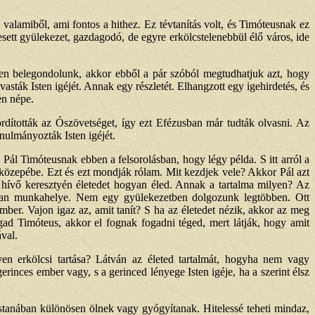
alamiből, ami fontos a hithez. Ez tévtanítás volt, és Timóteusnak ez
étesett gyülekezet, gazdagodó, de egyre erkölcstelenebbül élő város, ide
bben belegondolunk, akkor ebből a pár szóból megtudhatjuk azt, hogy
vasták Isten igéjét. Annak egy részletét. Elhangzott egy igehirdetés, és
en népe.
dították az Ószövetséget, így ezt Efézusban már tudták olvasni. Az
tanulmányozták Isten igéjét.
ál Timóteusnak ebben a felsorolásban, hogy légy példa. S itt arról a
ős közepébe. Ezt és ezt mondják rólam. Mit kezdjek vele? Akkor Pál azt
hívő keresztyén életedet hogyan éled. Annak a tartalma milyen? Az
 van munkahelye. Nem egy gyülekezetben dolgozunk legtöbben. Ott
ber. Vajon igaz az, amit tanít? S ha az életedet nézik, akkor az meg
gad Timóteus, akkor el fognak fogadni téged, mert látják, hogy amit
val.
en erkölcsi tartása? Látván az életed tartalmát, hogyha nem vagy
inces ember vagy, s a gerinced lényege Isten igéje, ha a szerint élsz
stanában különösen ölnek vagy gyógyítanak. Hitelessé teheti mindaz,