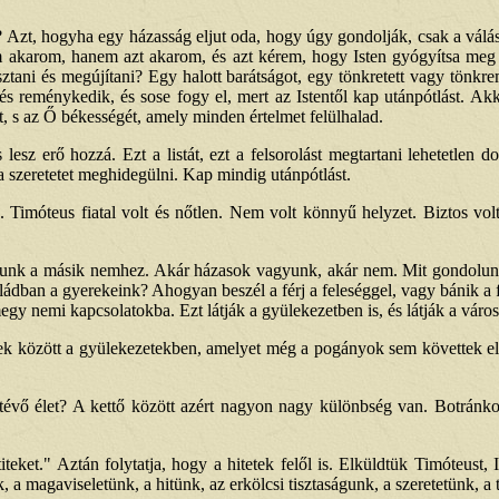
tet? Azt, hogyha egy házasság eljut oda, hogy úgy gondolják, csak a v
akarom, hanem azt akarom, és azt kérem, hogy Isten gyógyítsa meg a k
asztani és megújítani? Egy halott barátságot, egy tönkretett vagy tön
r és reménykedik, és sose fogy el, mert az Istentől kap utánpótlást. Ak
t, s az Ő békességét, amely minden értelmet felülhalad.
s lesz erő hozzá. Ezt a listát, ezt a felsorolást megtartani lehetetle
 a szeretetet meghidegülni. Kap mindig utánpótlást.
 Timóteus fiatal volt és nőtlen. Nem volt könnyű helyzet. Biztos volt
onyulunk a másik nemhez. Akár házasok vagyunk, akár nem. Mit gondol
dban a gyerekeink? Ahogyan beszél a férj a feleséggel, vagy bánik a fe
egy nemi kapcsolatokba. Ezt látják a gyülekezetben is, és látják a váro
ének között a gyülekezetekben, amelyet még a pogányok sem követtek el
gtévő élet? A kettő között azért nagyon nagy különbség van. Botránk
ket." Aztán folytatja, hogy a hitetek felől is. Elküldtük Timóteust, Is
 magaviseletünk, a hitünk, az erkölcsi tisztaságunk, a szeretetünk, a 