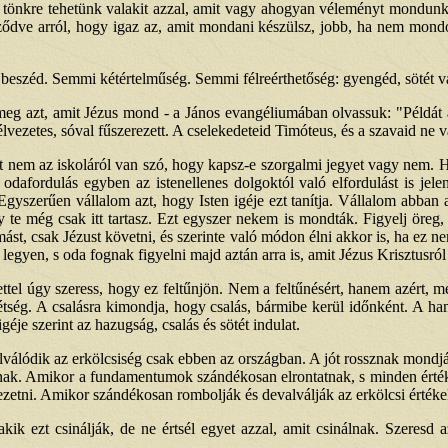
tönkre tehetünk valakit azzal, amit vagy ahogyan véleményt mondunk 
dve arról, hogy igaz az, amit mondani készülsz, jobb, ha nem mondod
a beszéd. Semmi kétértelműség. Semmi félreérthetőség: gyengéd, sötét v
sd meg azt, amit Jézus mond - a János evangéliumában olvassuk: "Példát
 élvezetes, sóval fűszerezett. A cselekedeteid Timóteus, és a szavaid ne 
nem az iskoláról van szó, hogy kapsz-e szorgalmi jegyet vagy nem. Hane
afordulás egyben az istenellenes dolgoktól való elfordulást is jelen
 Egyszerűen vállalom azt, hogy Isten igéje ezt tanítja. Vállalom abba
y te még csak itt tartasz. Ezt egyszer nekem is mondták. Figyelj öreg
ást, csak Jézust követni, és szerinte való módon élni akkor is, ha ez n
egyen, s oda fognak figyelni majd aztán arra is, amit Jézus Krisztusró
ttel úgy szeress, hogy ez feltűnjön. Nem a feltűnésért, hanem azért, mer
tség. A csalásra kimondja, hogy csalás, bármibe kerül időnként. A h
géje szerint az hazugság, csalás és sötét indulat.
lódik az erkölcsiség csak ebben az országban. A jót rossznak mondják, 
t jónak. Amikor a fundamentumok szándékosan elrontatnak, s minden ért
zetni. Amikor szándékosan rombolják és devalválják az erkölcsi értéke
kik ezt csinálják, de ne értsél egyet azzal, amit csinálnak. Szeresd a