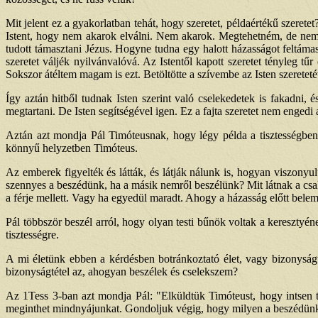
Mit jelent ez a gyakorlatban tehát, hogy szeretet, példaértékű szere
Istent, hogy nem akarok elválni. Nem akarok. Megtehetném, de nem 
tudott támasztani Jézus. Hogyne tudna egy halott házasságot feltám
szeretet váljék nyilvánvalóvá. Az Istentől kapott szeretet tényleg tű
Sokszor átéltem magam is ezt. Betöltötte a szívembe az Isten szereteté
Így aztán hitből tudnak Isten szerint való cselekedetek is fakadni, é
megtartani. De Isten segítségével igen. Ez a fajta szeretet nem engedi
Aztán azt mondja Pál Timóteusnak, hogy légy példa a tisztességben.
könnyű helyzetben Timóteus.
Az emberek figyelték és látták, és látják nálunk is, hogyan visz
szennyes a beszédünk, ha a másik nemről beszélünk? Mit látnak a csalá
a férje mellett. Vagy ha egyedül maradt. Ahogy a házasság előtt belem
Pál többször beszél arról, hogy olyan testi bűnök voltak a kereszty
tisztességre.
A mi életünk ebben a kérdésben botránkoztató élet, vagy bizonysá
bizonyságtétel az, ahogyan beszélek és cselekszem?
Az 1Tess 3-ban azt mondja Pál: "Elküldtük Timóteust, hogy intsen tite
meginthet mindnyájunkat. Gondoljuk végig, hogy milyen a beszédünk, a