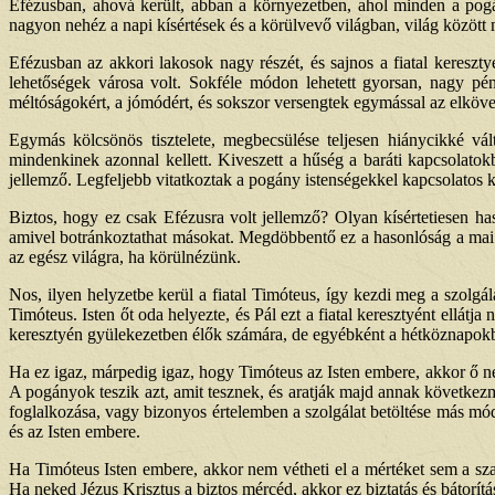
Efézusban, ahová került, abban a környezetben, ahol minden a pogá
nagyon nehéz a napi kísértések és a körülvevő világban, világ között 
Efézusban az akkori lakosok nagy részét, és sajnos a fiatal keresz
lehetőségek városa volt. Sokféle módon lehetett gyorsan, nagy pén
méltóságokért, a jómódért, és sokszor versengtek egymással az elköve
Egymás kölcsönös tisztelete, megbecsülése teljesen hiánycikké vá
mindenkinek azonnal kellett. Kiveszett a hűség a baráti kapcsolatokb
jellemző. Legfeljebb vitatkoztak a pogány istenségekkel kapcsolatos ké
Biztos, hogy ez csak Efézusra volt jellemző? Olyan kísértetiesen ha
amivel botránkoztathat másokat. Megdöbbentő ez a hasonlóság a mai 
az egész világra, ha körülnézünk.
Nos, ilyen helyzetbe kerül a fiatal Timóteus, így kezdi meg a szolgál
Timóteus. Isten őt oda helyezte, és Pál ezt a fiatal keresztyént ellát
keresztyén gyülekezetben élők számára, de egyébként a hétköznapokb
Ha ez igaz, márpedig igaz, hogy Timóteus az Isten embere, akkor ő ne
A pogányok teszik azt, amit tesznek, és aratják majd annak következm
foglalkozása, vagy bizonyos értelemben a szolgálat betöltése más mó
és az Isten embere.
Ha Timóteus Isten embere, akkor nem vétheti el a mértéket sem a sza
Ha neked Jézus Krisztus a biztos mércéd, akkor ez biztatás és bátorí