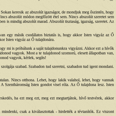
. Sokan keresik az abszolút igazságot, de mondjuk meg őszintén, hogy
Nincs abszolút módon megfőzött étel sem. Nincs abszolút szeretet sem
ben is mindig abszolút marad. Abszolút tisztaság, igazság, szeretet. Az
n egy másik csodálatos biztatás is, hogy akkor Isten vigyáz az Ő
or Isten vigyáz az Ő tulajdonára.
ahogy mi is próbálunk a saját tulajdonunkra vigyázni. Akkor ezt a hívők
ajdonod vagyok. Most a te tulajdonod szomorú, elesett állapotban van,
onod vagyok, kérlek, segíts!
s szolgája szabad. Szabadon tud szeretni, szabadon tud igent mondani.
ntalan. Nincs otthona. Lehet, hogy lakik valahol, lehet, hogy vannak
. A Szentháromság Isten gondot visel róla. Az Ő tulajdona lesz. Isten
eskedés, ha ezt meg ezt, meg ezt megtartjátok, hívő testvérek, akkor
mindenki, csak a kiválasztottak - hirdették a tévtanítók. Ez viszont