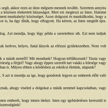
álás segít, akkor ezen az úton mégsem mennek tovább. Szeretem annyira
özösen tönkretett házasságot. Mert ezt megteszi az Isten. Halottat
krement munkahelyi közösséget. Azon dolgozni és munkálkodni, hogy a
kor is, ha úgy tűnik, hogy elfogyott. Ha kérem, az Isten megtölt újra.
n dolog. Azt mondja, hogy légy példa a szeretetben stb. Ezt nem tudjuk
ak kedves, helyes, fiatal lányok az efézusi gyülekezetben. Nem volt
unk a másik nemről? Mit mondunk? Hogyan tréfálkozunk? Tiszta vagy
leség a férjjel? Vagy ahogy éppen szeretőt tart valaki a felesége vagy
sban is. Milyen ebben a kérdésben az erkölcsi életünk, alapunk?
. S azt is mondja az ige, hogy gondotok legyen az emberek előtt való
oznak, ahogy viseled a dolgokat a másik nemmel kapcsolatban, vagy
ten emberét, hogy intsen titeket. Isten egy igehirdetésen keresztül is
tisztességünk!