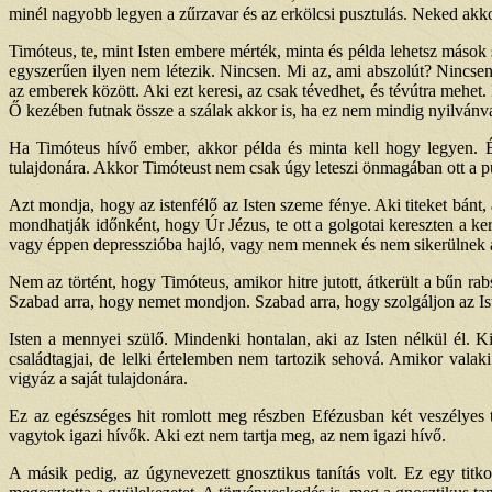
minél nagyobb legyen a zűrzavar és az erkölcsi pusztulás. Neked akkor 
Timóteus, te, mint Isten embere mérték, minta és példa lehetsz máso
egyszerűen ilyen nem létezik. Nincsen. Mi az, ami abszolút? Nincsen
az emberek között. Aki ezt keresi, az csak tévedhet, és tévútra mehet.
Ő kezében futnak össze a szálak akkor is, ha ez nem mindig nyilvánv
Ha Timóteus hívő ember, akkor példa és minta kell hogy legyen. 
tulajdonára. Akkor Timóteust nem csak úgy leteszi önmagában ott a p
Azt mondja, hogy az istenfélő az Isten szeme fénye. Aki titeket bánt, 
mondhatják időnként, hogy Úr Jézus, te ott a golgotai kereszten a ke
vagy éppen depresszióba hajló, vagy nem mennek és nem sikerülnek a 
Nem az történt, hogy Timóteus, amikor hitre jutott, átkerült a bűn r
Szabad arra, hogy nemet mondjon. Szabad arra, hogy szolgáljon az I
Isten a mennyei szülő. Mindenki hontalan, aki az Isten nélkül él. K
családtagjai, de lelki értelemben nem tartozik sehová. Amikor valaki
vigyáz a saját tulajdonára.
Ez az egészséges hit romlott meg részben Efézusban két veszélyes té
vagytok igazi hívők. Aki ezt nem tartja meg, az nem igazi hívő.
A másik pedig, az úgynevezett gnosztikus tanítás volt. Ez egy titko