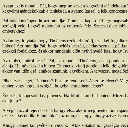
Aztán azt is mondja Pál, hogy meg ne vesd a kegyelmi ajándékokat Ti
kegyelmi ajándékokkal: a tanítással, a gyámolítással, a lelkigondozássa
Pál tulajdonképpen itt azt mondja: Timóteus kapcsoljál egy magasabb
szolgálj vele. Legyél nyitottabb az emberek felé. Szeresd őket jobban
emberekhez!
Aztán így folytatja, hogy Timóteus ezekkel törődj, ezekkel foglalkoz
hitben? Azt mondja Pál, hogy példás beszéd, példás szeretet, példás h
ezekkel foglalkozz, és akkor mindenki előtt nyilvánvaló lesz, hogy Ist
Az utolsó, amiről beszél Pál, azt mondja: Timóteus, viselj gondot 
alapja. Ha növekszel a hitben Timóteus, viselj gondot a lelki dolgaid
akkor van időnk rá, amikor szánunk, egyébként. A tervszerű megelőző lel
Pihensz-e eleget, Timóteus? Eszel-e rendesen? Alszol-e eleget? Va
ember, vagy hogyan szolgál, hogyha nem pihent eleget?
Étkezés, kikapcsolódás, pihenés. Ha bírni akarod Timóteus Efézusban
akarjuk-e?
A végén azzal fejezi be Pál, ha így élsz, akkor megmented önmagada
ez ezzel kezdődik. Elindulok én az úton, élek úgy, ahogy azt az Isten 
Ahogy Dániel könyvében olvassuk: "Akik sokakat az igazságra vezetn