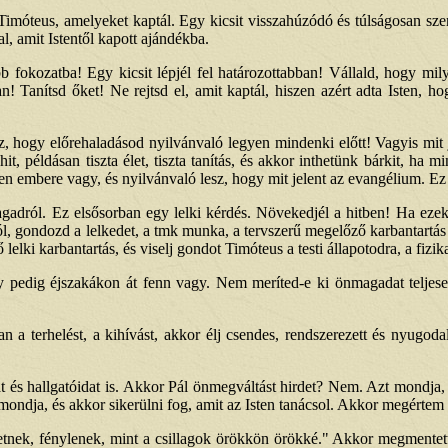
móteus, amelyeket kaptál. Egy kicsit visszahúzódó és túlságosan szerén
l, amit Istentől kapott ajándékba.
 fokozatba! Egy kicsit lépjél fel határozottabban! Vállald, hogy milye
! Tanítsd őket! Ne rejtsd el, amit kaptál, hiszen azért adta Isten, ho
z, hogy előrehaladásod nyilvánvaló legyen mindenki előtt! Vagyis mit 
it, példásan tiszta élet, tiszta tanítás, és akkor inthetünk bárkit, ha 
en embere vagy, és nyilvánvaló lesz, hogy mit jelent az evangélium. Ez 
magadról. Ez elsősorban egy lelki kérdés. Növekedjél a hitben! Ha eze
ról, gondozd a lelkedet, a tmk munka, a tervszerű megelőző karbantartás 
ki karbantartás, és viselj gondot Timóteus a testi állapotodra, a fizika
gy pedig éjszakákon át fenn vagy. Nem meríted-e ki önmagadat teljes
 a terhelést, a kihívást, akkor élj csendes, rendszerezett és nyugod
t és hallgatóidat is. Akkor Pál önmegváltást hirdet? Nem. Azt mondj
mondja, és akkor sikerülni fog, amit az Isten tanácsol. Akkor megértem a
ek, fénylenek, mint a csillagok örökkön örökké." Akkor megmentett T