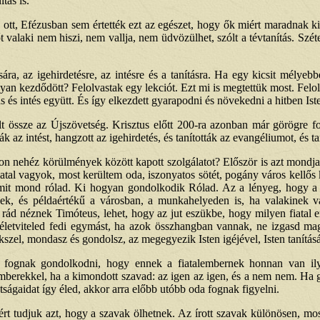
tás is.
tt, Efézusban sem értették ezt az egészet, hogy ők miért maradnak ki v
tőt valaki nem hiszi, nem vallja, nem üdvözülhet, szólt a tévtanítás. Sz
ra, az igehirdetésre, az intésre és a tanításra. Ha egy kicsit mélye
gyan kezdődött? Felolvastak egy lekciót. Ezt mi is megtettük most. Felol
ás és intés együtt. És így elkezdett gyarapodni és növekedni a hitben Ist
össze az Újszövetség. Krisztus előtt 200-ra azonban már görögre for
ták az intést, hangzott az igehirdetés, és tanították az evangéliumot, és 
n nehéz körülmények között kapott szolgálatot? Először is azt mondja P
 fiatal vagyok, most kerültem oda, iszonyatos sötét, pogány város kell
mit mond rólad. Ki hogyan gondolkodik Rólad. Az a lényeg, hogy a 
knek, és példaértékű a városban, a munkahelyeden is, ha valakinek
ád néznek Timóteus, lehet, hogy az jut eszükbe, hogy milyen fiatal em
z életviteled fedi egymást, ha azok összhangban vannak, ne izgasd ma
szel, mondasz és gondolsz, az megegyezik Isten igéjével, Isten tanításá
el fognak gondolkodni, hogy ennek a fiatalembernek honnan van ily
berekkel, ha a kimondott szavad: az igen az igen, és a nem nem. Ha ger
átságaidat így éled, akkor arra előbb utóbb oda fognak figyelni.
t tudjuk azt, hogy a szavak ölhetnek. Az írott szavak különösen, mo