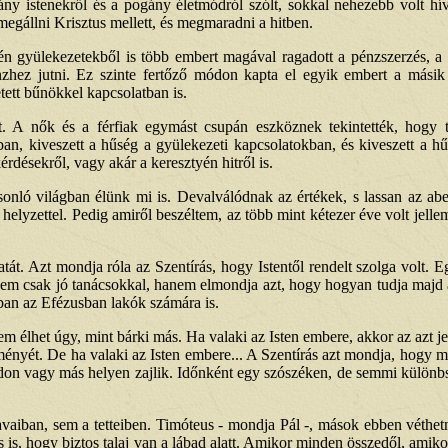
ny istenekről és a pogány életmódról szólt, sokkal nehezebb volt hív
megállni Krisztus mellett, és megmaradni a hitben.
tyén gyülekezetekből is több embert magával ragadott a pénzszerzés, a
zhez jutni. Ez szinte fertőző módon kapta el egyik embert a másik u
tett bűnökkel kapcsolatban is.
lt. A nők és a férfiak egymást csupán eszköznek tekintették, hogy t
an, kiveszett a hűség a gyülekezeti kapcsolatokban, és kiveszett a hűsé
rdésekről, vagy akár a keresztyén hitről is.
sonló világban élünk mi is. Devalválódnak az értékek, s lassan az aber
helyzettel. Pedig amiről beszéltem, az több mint kétezer éve volt jel
atát. Azt mondja róla az Szentírás, hogy Istentől rendelt szolga volt. 
ja nem csak jó tanácsokkal, hanem elmondja azt, hogy hogyan tudja majd a
an az Efézusban lakók számára is.
m élhet úgy, mint bárki más. Ha valaki az Isten embere, akkor az azt je
ényét. De ha valaki az Isten embere... A Szentírás azt mondja, hogy mi
don vagy más helyen zajlik. Időnként egy szószéken, de semmi különbsé
vaiban, sem a tetteiben. Timóteus - mondja Pál -, mások ebben véthet
tás is, hogy biztos talaj van a lábad alatt. Amikor minden összedől, am