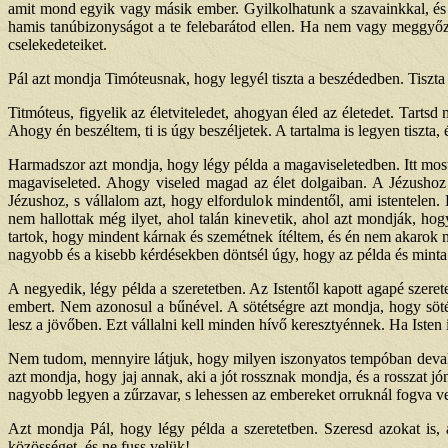
amit mond egyik vagy másik ember. Gyilkolhatunk a szavainkkal, és 
hamis tanúbizonyságot a te felebarátod ellen. Ha nem vagy meggyőző
cselekedeteiket.
Pál azt mondja Timóteusnak, hogy legyél tiszta a beszédedben. Tiszt
Titmóteus, figyelik az életviteledet, ahogyan éled az életedet. Tart
Ahogy én beszéltem, ti is úgy beszéljetek. A tartalma is legyen tiszta,
Harmadszor azt mondja, hogy légy példa a magaviseletedben. Itt most 
magaviseleted. Ahogy viseled magad az élet dolgaiban. A Jézushoz od
Jézushoz, s vállalom azt, hogy elfordulok mindentől, ami istentelen.
nem hallottak még ilyet, ahol talán kinevetik, ahol azt mondják, hog
tartok, hogy mindent kárnak és szemétnek ítéltem, és én nem akarok m
nagyobb és a kisebb kérdésekben döntsél úgy, hogy az példa és minta l
A negyedik, légy példa a szeretetben. Az Istentől kapott agapé szerete
embert. Nem azonosul a bűnével. A sötétségre azt mondja, hogy söté
lesz a jövőben. Ezt vállalni kell minden hívő keresztyénnek. Ha Isten i
Nem tudom, mennyire látjuk, hogy milyen iszonyatos tempóban devalvá
azt mondja, hogy jaj annak, aki a jót rossznak mondja, és a rossza
nagyobb legyen a zűrzavar, s lehessen az embereket orruknál fogva ve
Azt mondja Pál, hogy légy példa a szeretetben. Szeresd azokat is, a
közösséget, és ne fuss velük!