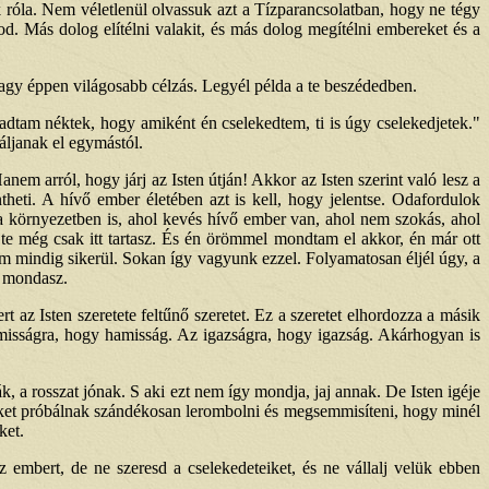
róla. Nem véletlenül olvassuk azt a Tízparancsolatban, hogy ne tégy
. Más dolog elítélni valakit, és más dolog megítélni embereket és a
agy éppen világosabb célzás. Legyél példa a te beszédedben.
 adtam néktek, hogy amiként én cselekedtem, ti is úgy cselekedjetek."
váljanak el egymástól.
m arról, hogy járj az Isten útján! Akkor az Isten szerint való lesz a
theti. A hívő ember életében azt is kell, hogy jelentse. Odafordulok
n a környezetben is, ahol kevés hívő ember van, ahol nem szokás, ahol
, te még csak itt tartasz. És én örömmel mondtam el akkor, én már ott
em mindig sikerül. Sokan így vagyunk ezzel. Folyamatosan éljél úgy, a
l mondasz.
t az Isten szeretete feltűnő szeretet. Ez a szeretet elhordozza a másik
amisságra, hogy hamisság. Az igazságra, hogy igazság. Akárhogyan is
a rosszat jónak. S aki ezt nem így mondja, jaj annak. De Isten igéje
éket próbálnak szándékosan lerombolni és megsemmisíteni, hogy minél
ket.
z embert, de ne szeresd a cselekedeteiket, és ne vállalj velük ebben