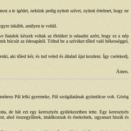
t a te igédet, nekünk pedig nyitott szívet, nyitott értelmet, hogy ne
yre inkább, amilyen te voltál.
e fiatalok készek voltak az életüket is odaadni azért, hogy ez a nép
ek búcsút az édesapától. Töltsd be a szívüket tőled való békességgel,
i, aki tőled kér, és tud veled és általad újat kezdeni. Így cselekedj,
Ámen.
imóteus Pál lelki gyermeke, Pál szolgálatának gyümölcse volt. Görög
lotta, de hát ezt egy keresztyén gyülekezetben tette. Egy keresztyén
tent, ahol összegyűlnek, imádkoznak és énekelnek, ugyanazt hiszik és