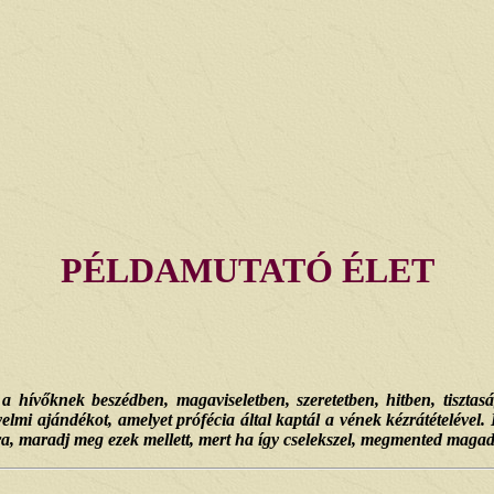
PÉLDAMUTATÓ ÉLET
a hívőknek beszédben, magaviseletben, szeretetben, hitben, tiszta
elmi ajándékot, amelyet prófécia által kaptál a vének kézrátételével.
, maradj meg ezek mellett, mert ha így cselekszel, megmented magadat