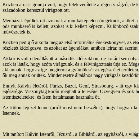
Közben arra is gondja volt, hogy felelevenítette a régen virágzó, de
századokon keresztül virágzott ott.
Menházak épültek ott azoknak a munkaképtelen öregeknek, akiket a c
oda munkaerő is kellett, azokat is ki kellett képezni. Különböző szaki
művészetek is.
Közben pedig ő alkotta meg az első református énekeskönyvet, az első 
részletét kidolgozva, és azokat az ágendákat, amiben leírta: mi szerint 
Akkor is volt ellenállás itt a második időszakban, de koránt sem oly
azok is látták, hogy azóta virágzunk, és a felvirágoztatás útja ez. M
aki annak, hogy az ige megtermi a gyümölcsét az egész élet területen
ők meg annak örültek. Mindenesetre általános nagy virágzás kezdődött
Ennyit Kálvin életéről. Párizs, Bázel, Genf, Strasbourg. - itt egy
egészsége. Viszonylag korán meghalt a felesége. Özvegyen és sok bet
istentiszteletekre, és Isten hatalmasan használta őt.
Az külön fejezet lenne (arról most nem beszélek), hogy hogyan ker
Istennek.
Mit tanított Kálvin Istenről, Jézusról, a Bibliáról, az egyházról, a vilá