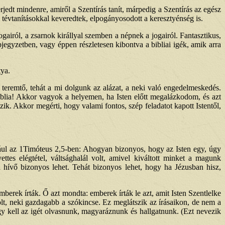
jedt mindenre, amiről a Szentírás tanít, márpedig a Szentírás az egész
 tévtanításokkal keveredtek, elpogányosodott a keresztyénség is.
jogairól, a zsarnok királlyal szemben a népnek a jogairól. Fantasztikus,
jegyzetben, vagy éppen részletesen kibontva a bibliai igék, amik arra
tya.
eremtő, tehát a mi dolgunk az alázat, a neki való engedelmeskedés.
iblia! Akkor vagyok a helyemen, ha Isten előtt megalázkodom, és azt
k. Akkor megérti, hogy valami fontos, szép feladatot kapott Istentől,
dául az 1Timóteus 2,5-ben: Ahogyan bizonyos, hogy az Isten egy, úgy
ttes elégtétel, váltsághalál volt, amivel kiváltott minket a magunk
a hívő bizonyos lehet. Tehát bizonyos lehet, hogy ha Jézusban hisz,
berek írták. Ő azt mondta: emberek írták le azt, amit Isten Szentlelke
olt, neki gazdagabb a szókincse. Ez meglátszik az írásaikon, de nem a
Így kell az igét olvasnunk, magyaráznunk és hallgatnunk. (Ezt nevezik