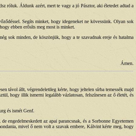
z róluk. Áldunk azért, mert te vagy a jó Pásztor, aki életedet adtad a
őződéssel. Segíts minket, hogy idegeneket ne kövessünk. Olyan sok
 hogy ebben erősíts meg most is minket.
ég sok minden, de köszönjük, hogy a te szavadnak ereje és hatalma
Ámen.
en távol állt, végrendeletileg kérte, hogy jeltelen sírba temessék majd
l, hogy illik ismerni legalább vázlatosan, felszínesen az ő életét, és
urg és ismét Genf.
ra, de engedelmeskedett az apai parancsnak, és a Sorbonne Egyetemen
t mondania, mivel ő nem volt a szavak embere, Kálvint kérte meg, hogy