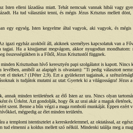
 az Isten elleni lázadása miatt. Tehát nemcsak vannak hibái vagy gye
llázadt. Ha tud választást tenni, és mégis Jézus Krisztus mellett d
an egy egység. Isten kegyelme által vagyok, aki vagyok, és mégis f
e. Az igazi egyház azokból áll, akiknek személyes kapcsolatuk van a F
k a tagjai. Ha a kisujjamat megvágom, akkor nyugodtan mondhatom:
eg összességükben is a Főtől, Jézus Krisztustól függnek.
 minden Krisztusban hívő keresztyén papi szolgálatot is kapott. Ninc
 levélben, amiből az alapigét is olvastam): "Ti pedig választott nemz
ott el titeket.? (1Péter 2,9). Ezt a gyülekezet tagjainak, a szétszórtsá
ásoknak is tudjátok mutatni az utat: Gyertek ki a világosságra! Jézus 
gnak, annak minden területének az élő Isten az ura. Nincs olyan tartom
ként és Úrként. Azt gondolják, hogy ők az urai akár a maguk életének,
, ezért szent. Benne a bűn végzi a maga romboló munkáját. Éppen ezért v
 hívőkkel, mégpedig az élet minden területén.
ra a templomi istentisztelet a kereskedelemmel, az oktatással, az egés
tud elmenni a koldus mellett szó nélkül. Mindenki találja meg a maga 