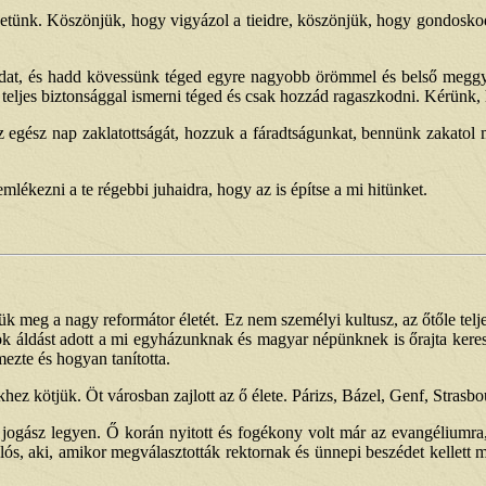
hetünk. Köszönjük, hogy vigyázol a tieidre, köszönjük, hogy gondoskods
adat, és hadd kövessünk téged egyre nagyobb örömmel és belső meggy
teljes biztonsággal ismerni téged és csak hozzád ragaszkodni. Kérünk,
gész nap zaklatottságát, hozzuk a fáradtságunkat, bennünk zakatol m
mlékezni a te régebbi juhaidra, hogy az is építse a mi hitünket.
 meg a nagy reformátor életét. Ez nem személyi kultusz, az őtőle teljes
k áldást adott a mi egyházunknak és magyar népünknek is őrajta keresztü
ezte és hogyan tanította.
z kötjük. Öt városban zajlott az ő élete. Párizs, Bázel, Genf, Strasbo
gy jogász legyen. Ő korán nyitott és fogékony volt már az evangélium
klós, aki, amikor megválasztották rektornak és ünnepi beszédet kellet