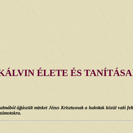
KÁLVIN ÉLETE ÉS TANÍTÁSA
galmából újjászült minket Jézus Krisztusnak a halottak közül való fel
számotokra.