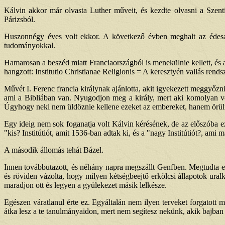
Kálvin akkor már olvasta Luther műveit, és kezdte olvasni a Szentí
Párizsból.
Huszonnégy éves volt ekkor. A következő évben meghalt az édesapj
tudományokkal.
Hamarosan a beszéd miatt Franciaországból is menekülnie kellett, és ak
hangzott: Institutio Christianae Religionis = A keresztyén vallás rend
Művét I. Ferenc francia királynak ajánlotta, akit igyekezett meggyő
ami a Bibliában van. Nyugodjon meg a király, mert aki komolyan ves
Úgyhogy neki nem üldöznie kellene ezeket az embereket, hanem örüln
Egy ideig nem sok foganatja volt Kálvin kérésének, de az előszóba e
"kis? Institútiót, amit 1536-ban adtak ki, és a "nagy Institútiót?, ami
A második állomás tehát Bázel.
Innen továbbutazott, és néhány napra megszállt Genfben. Megtudta ez
és röviden vázolta, hogy milyen kétségbeejtő erkölcsi állapotok ura
maradjon ott és legyen a gyülekezet másik lelkésze.
Egészen váratlanul érte ez. Egyáltalán nem ilyen terveket forgatott
átka lesz a te tanulmányaidon, mert nem segítesz nekünk, akik bajba