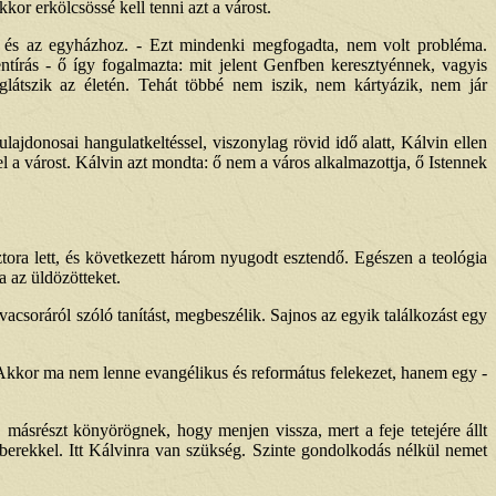
or erkölcsössé kell tenni azt a várost.
z és az egyházhoz. - Ezt mindenki megfogadta, nem volt probléma.
tírás - ő így fogalmazta: mit jelent Genfben keresztyénnek, vagyis
glátszik az életén. Tehát többé nem iszik, nem kártyázik, nem jár
lajdonosai hangulatkeltéssel, viszonylag rövid idő alatt, Kálvin ellen
el a várost. Kálvin azt mondta: ő nem a város alkalmazottja, ő Istennek
tora lett, és következett három nyugodt esztendő. Egészen a teológia
 az üldözötteket.
vacsoráról szóló tanítást, megbeszélik. Sajnos az egyik találkozást egy
. Akkor ma nem lenne evangélikus és református felekezet, hanem egy -
másrészt könyörögnek, hogy menjen vissza, mert a feje tetejére állt
berekkel. Itt Kálvinra van szükség. Szinte gondolkodás nélkül nemet