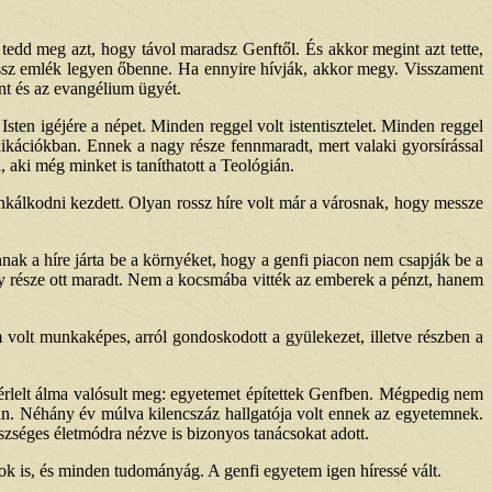
e tedd meg azt, hogy távol maradsz Genftől. És akkor megint azt tette,
ossz emlék legyen őbenne. Ha ennyire hívják, akkor megy. Visszament
nt és az evangélium ügyét.
en igéjére a népet. Minden reggel volt istentisztelet. Minden reggel
ikációkban. Ennek a nagy része fennmaradt, mert valaki gyorsírással
, aki még minket is taníthatott a Teológián.
nkálkodni kezdett. Olyan rossz híre volt már a városnak, hogy messze
k a híre járta be a környéket, hogy a genfi piacon nem csapják be a
gy része ott maradt. Nem a kocsmába vitték az emberek a pénzt, hanem
volt munkaképes, arról gondoskodott a gyülekezet, illetve részben a
 érlelt álma valósult meg: egyetemet építettek Genfben. Mégpedig nem
. Néhány év múlva kilencszáz hallgatója volt ennek az egyetemnek.
észséges életmódra nézve is bizonyos tanácsokat adott.
yok is, és minden tudományág. A genfi egyetem igen híressé vált.