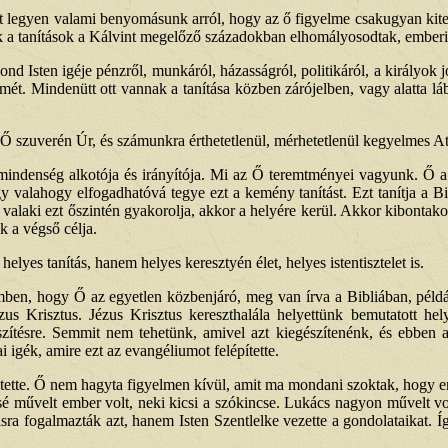
rt legyen valami benyomásunk arról, hogy az ő figyelme csakugyan kiter
zek a tanítások a Kálvint megelőző századokban elhomályosodtak, emberi
ond Isten igéje pénzről, munkáról, házasságról, politikáról, a királyok 
mét. Mindenütt ott vannak a tanítása közben zárójelben, vagy alatta láb
: Ő szuverén Úr, és számunkra érthetetlenül, mérhetetlenül kegyelmes A
ndenség alkotója és irányítója. Mi az Ő teremtményei vagyunk. Ő a t
valahogy elfogadhatóvá tegye ezt a kemény tanítást. Ezt tanítja a B
alaki ezt őszintén gyakorolja, akkor a helyére kerül. Akkor kibontakozi
k a végső célja.
lyes tanítás, hanem helyes keresztyén élet, helyes istentisztelet is.
szemben, hogy Ő az egyetlen közbenjáró, meg van írva a Bibliában, pél
 Krisztus. Jézus Krisztus kereszthalála helyettünk bemutatott helye
szítésre. Semmit nem tehetünk, amivel azt kiegészítenénk, és ebben 
igék, amire ezt az evangéliumot felépítette.
ntette. Ő nem hagyta figyelmen kívül, amit ma mondani szoktak, hogy em
ssé művelt ember volt, neki kicsi a szókincse. Lukács nagyon művelt v
ásra fogalmazták azt, hanem Isten Szentlelke vezette a gondolataikat. 