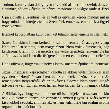
Tudom, komolytalan dolog ilyen rövid idő alatt erről beszélni, de azé
életünkre, sőt örök életünkre nézve, mindenre ad világos tanítást. E
Újra elővette a Szentírást, és ez volt az egyetlen kérdés mindig: mit m
hogy mindenre kiterjesztette a Szentlélek ennek az embernek a figyel
vonatkoznak.
Istennel kapcsolatban különösen két tulajdonságát emelte ki Istennek
Szuverén, akin mi nem kérhetünk számon semmit. Ő az egész világmi
Nem szépített semmit, nem magyarázott. Nem voltak átmenetek, hogy 
kérdezem: Uram, mit parancsolsz, mi végre teremtettél engem? De ha v
akármi az, és tud Isten dicsőségére élni, mert ez minden ember életéne
Hangsúlyozta, hogy csak a helyes Isten-ismeretre épülhet fel nemcsak he
Jézus Krisztussal kapcsolatban vallotta az akkori tévtanításokkal 
egyetlen közbenjáró van Isten és az emberek között, az ember Jézus
reménytelen helyzetéből, és ez tökéletes áldozat. Nem szorul kiegé
üdvössége van. Ez nem gőg, hanem ténykérdés. És ott vannak a bibliai 
A Bibliát, úgy ahogy van, mindenestől Isten kijelentett szavának teki
nekik kijelentett. Persze, ott vannak az emberi jegyek is. Márk kevé
kisujjukból szopták, amit leírtak, és nem valamiféle társadalmi nyom
organikus inspirációnak.)