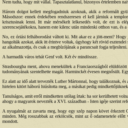
Nem tudta, hogy mit vállal. Tapasztalatlanul, bizonyos értelemben nai
Három dolgot kellett megfogadniuk azoknak, akik a reformált gyü
Másodszor: ennek érdekében rendszeresen el kell járniuk a templom
krisztusinak lenni. Itt már mérsékelt lelkesedés volt, de ezt is
szerencsejátékokra, hanem este kilenc után mindenki otthon van, és a cs
No, ez óriási felháborodást váltott ki. Mit akar ez a jött-ment? Hogy
hangolták azokat, akik itt érintve voltak, úgyhogy két rövid esztendei
az alkalmazottja, és csak a megbízójának a parancsait fogja teljesíten
A harmadik város tehát Genf volt. Két év mindössze.
Strasbourgba ment, ahova menekültek a Franciaországból elüldözött p
tudományának szentelhette magát. Harminckét évesen megnősült. Egye
Ez alatt az idő alatt tervezték Luther Mártonnal, hogy találkoznak, és
hirtelen kitört háború hiúsította meg, a másikat pedig mindkettőjükne
Tanulságos, amit erről mindketten utólag írtak: ha sor kerülhetett v
ahogy a magyarok nevezték a XVI. században - Isten igéje szerint refo
A nyugalmát az zavarta meg, hogy egy szép napon követ érkezett Gen
minden. Még rosszabbak az erkölcsök, mint az ő odamenetele előtt v
mondott.