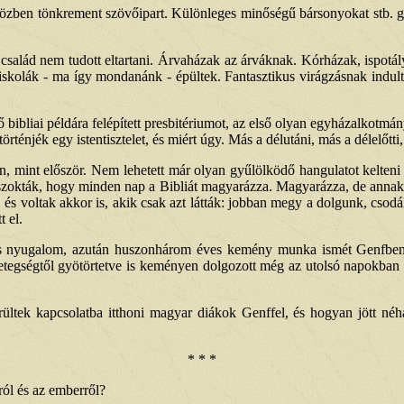
 közben tönkrement szövőipart. Különleges minőségű bársonyokat stb. gy
salád nem tudott eltartani. Árvaházak az árváknak. Kórházak, ispotály
skolák - ma így mondanánk - épültek. Fantasztikus virágzásnak indult a l
bibliai példára felépített presbitériumot, az első olyan egyházalkotmány
történjék egy istentisztelet, és miért úgy. Más a délutáni, más a délelőtt
an, mint először. Nem lehetett már olyan gyűlölködő hangulatot kelten
egszokták, hogy minden nap a Bibliát magyarázza. Magyarázza, de annak i
, és voltak akkor is, akik csak azt látták: jobban megy a dolgunk, cso
 el.
 kis nyugalom, azután huszonhárom éves kemény munka ismét Genfben. 
egségtől gyötörtetve is keményen dolgozott még az utolsó napokban is
ültek kapcsolatba itthoni magyar diákok Genffel, és hogyan jött néhá
* * *
gról és az emberről?