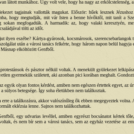
van látott munkához. Úgy volt vele, hogy ha nagy az erkölcstelenség, akk
lekezet tagjainak vallották magukat. Először: hűek lesznek Jézusho
ba, hogy megtudják, mit vár Isten a benne hívőktől, mit tanít a Szen
 elég sokan megfogadták. A harmadik: az, hogy valaki keresztyén, me
aládjával tölti az időt.
 jut ilyen eszébe? Kártya-gyárosok, kocsmárosok, szerencsebarlangok tu
 szolgálat után a városi tanács felkérte, hogy három napon belül hagyja 
i. Másnap elköltözött Genfből.
rotestánsok és pásztor nélkül voltak. A menekült gyülekezet lelkipász
tlen gyermekük született, aki azonban pici korában meghalt. Gondozta
 az egyik olyan fontos kérdést, amiben nem egészen értettek egyet, az úr
k a súlyos betegsége. Így soha életükben nem találkoztak.
olna erre a találkozásra, akkor valószínűleg ők ebben megegyeztek volna
rmált eklézsia lenne. Sajnos nem találkozhattak.
fből, egy udvarias levéllel, amiben egyrészt bocsánatot kértek tőle, 
oltak, és nem bír sem a városi tanács, sem az egyház vezetése az em