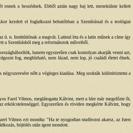
ét ennek a beszédnek. Ebből aztán nagy baj lett, menekülnie kellett
r kezdett el foglalkozni behatóbban a Szentírással és a teológiai
 ú. n. Institútiónak a magvát. Latinul írta és a latin műnek a címe így
zett a Szentírásból meg a reformátorok műveiből.
m országháborítók, hanem egyszerűen csak komolyan akarják venni azt,
gozni fog, megbízható, nem lázad, nem lop, jó családi életet élnek.
a négyszeresére nőtt a végleges kiadása. Meg szokták különböztetni a
os Farel Vilmos, meglátogatta Kálvint, mert a híre már megelőzte őt,
 az erkölcstelenséggel. Egyszerűen és röviden megkérte Kálvint, hogy
arel Vilmos ezt mondta: "Ha te nyugodtan studírozni akarsz, az Isten
dkozás, böjtölés után igent mondott.