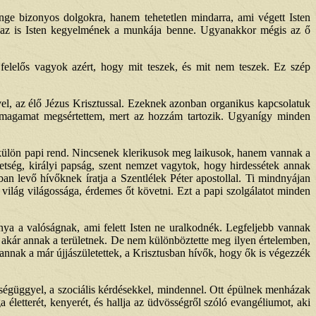
nge bizonyos dolgokra, hanem tehetetlen mindarra, ami végett Isten
önt, az is Isten kegyelmének a munkája benne. Ugyanakkor mégis az ő
elelős vagyok azért, hogy mit teszek, és mit nem teszek. Ez szép
ővel, az élő Jézus Krisztussal. Ezeknek azonban organikus kapcsolatuk
 magamat megsértettem, mert az hozzám tartozik. Ugyanígy minden
s külön papi rend. Nincsenek klerikusok meg laikusok, hanem vannak a
etség, királyi papság, szent nemzet vagytok, hogy hirdessétek annak
gban levő hívőknek íratja a Szentlélek Péter apostollal. Ti mindnyájan
a világ világossága, érdemes őt követni. Ezt a papi szolgálatot minden
ánya a valóságnak, ami felett Isten ne uralkodnék. Legfeljebb vannak
 akár annak a területnek. De nem különböztette meg ilyen értelemben,
annak a már újjászületettek, a Krisztusban hívők, hogy ők is végezzék
zségüggyel, a szociális kérdésekkel, mindennel. Ott épülnek menházak
életterét, kenyerét, és hallja az üdvösségről szóló evangéliumot, aki