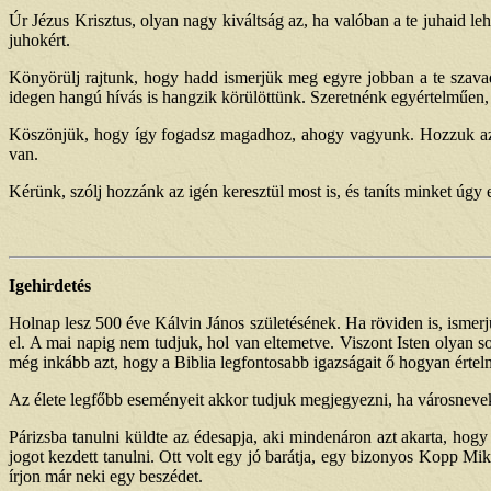
Úr Jézus Krisztus, olyan nagy kiváltság az, ha valóban a te juhaid le
juhokért.
Könyörülj rajtunk, hogy hadd ismerjük meg egyre jobban a te szav
idegen hangú hívás is hangzik körülöttünk. Szeretnénk egyértelműen, 
Köszönjük, hogy így fogadsz magadhoz, ahogy vagyunk. Hozzuk az e
van.
Kérünk, szólj hozzánk az igén keresztül most is, és taníts minket úgy e
Igehirdetés
Holnap lesz 500 éve Kálvin János születésének. Ha röviden is, ismerjük
el. A mai napig nem tudjuk, hol van eltemetve. Viszont Isten olyan so
még inkább azt, hogy a Biblia legfontosabb igazságait ő hogyan értelm
Az élete legfőbb eseményeit akkor tudjuk megjegyezni, ha városnevekhe
Párizsba tanulni küldte az édesapja, aki mindenáron azt akarta, ho
jogot kezdett tanulni. Ott volt egy jó barátja, egy bizonyos Kopp Mi
írjon már neki egy beszédet.