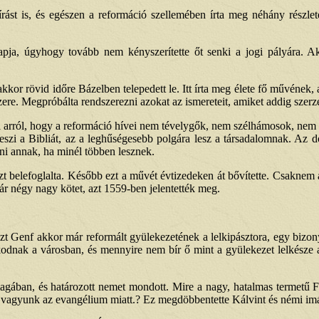
rást is, és egészen a reformáció szellemében írta meg néhány részlet
a, úgyhogy tovább nem kényszerítette őt senki a jogi pályára. Akko
kor rövid időre Bázelben telepedett le. Itt írta meg élete fő művének, az
szere. Megpróbálta rendszerezni azokat az ismereteit, amiket addig szer
zni arról, hogy a reformáció hívei nem tévelygők, nem szélhámosok, ne
zi a Bibliát, az a leghűségesebb polgára lesz a társadalomnak. Az dol
i annak, ha minél többen lesznek.
zt belefoglalta. Később ezt a művét évtizedeken át bővítette. Csaknem 
 már négy nagy kötet, azt 1559-ben jelentették meg.
t Genf akkor már reformált gyülekezetének a lelkipásztora, egy bizony
lkodnak a városban, és mennyire nem bír ő mint a gyülekezet lelkésze
 magában, és határozott nemet mondott. Mire a nagy, hatalmas termetű F
n vagyunk az evangélium miatt.? Ez megdöbbentette Kálvint és némi imá