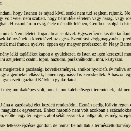
t.
ondani, hogy Istenen és rajtad kívül senki nem tud segíteni rajtunk. N
úgy volt vele: nem szabad, hogy bármiféle sérelem vagy harag, vagy r
halt. Huszonhárom évig, élete második felében, Genfben szolgálta Iste
al. Nem tétetett fogadalmat senkivel. Egyszerűen elkezdte tanítani Ist
ések könyvének a kivételével az egész Szentírást végigmagyarázta préd
ttették mai francia nyelvre, éppen egy magyar professzor, dr. Nagy Barna
y lelki táplálékot kapott a gyülekezet, és Isten az igén keresztül mu
i azt jelenti: csalni, lopni, hazudni, paráználkodni, inni, kártyázni.
 meglettek a gazdasági következményei, amikor nyolc-tíz év múlva anna
ogy a genfieket ellássák, hanem egymással is kereskedtek. A haszon e
 igyekezett igazítani Kálvin a gyakorlatot.
ki még munkaképes volt, annak munkalehetőséget teremtettek, aki nem 
. Utána a gazdasági élet kezdett rendeződni. Ezután pedig Kálvin régen
ek maguknak egyetemet. Ehhez hasonló nem volt azokban a századokban
n, előtte nagy tér legyen, ahol sétálhassanak a hallgatók, és még az eg
g csak lelkészképzésre gondolt, de hamar beindultak a természettudomán