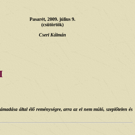
Pasarét, 2009. július 9.
(csütörtök)
Cseri Kálmán
I
támadása által élő reménységre, arra az el nem múló, szeplőtelen és