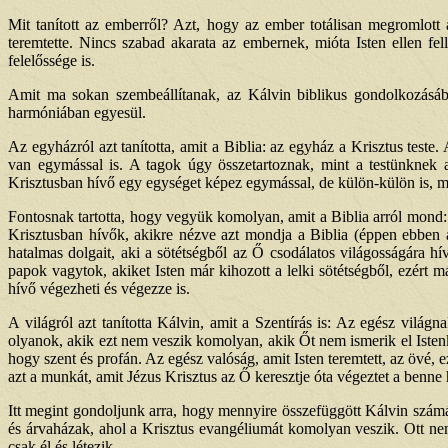
Mit tanított az emberről? Azt, hogy az ember totálisan megromlott
teremtette. Nincs szabad akarata az embernek, mióta Isten ellen fe
felelőssége is.
Amit ma sokan szembeállítanak, az Kálvin biblikus gondolkozásáb
harmóniában egyesül.
Az egyházról azt tanította, amit a Biblia: az egyház a Krisztus test
van egymással is. A tagok úgy összetartoznak, mint a testünkne
Krisztusban hívő egy egységet képez egymással, de külön-külön is, m
Fontosnak tartotta, hogy vegyük komolyan, amit a Biblia arról mond:
Krisztusban hívők, akikre nézve azt mondja a Biblia (éppen ebben a
hatalmas dolgait, aki a sötétségből az Ő csodálatos világosságára hív
papok vagytok, akiket Isten már kihozott a lelki sötétségből, ezért m
hívő végezheti és végezze is.
A világról azt tanította Kálvin, amit a Szentírás is: Az egész vilá
olyanok, akik ezt nem veszik komolyan, akik Őt nem ismerik el Isten
hogy szent és profán. Az egész valóság, amit Isten teremtett, az övé
azt a munkát, amit Jézus Krisztus az Ő keresztje óta végeztet a benne
Itt megint gondoljunk arra, hogy mennyire összefüggött Kálvin számá
és árvaházak, ahol a Krisztus evangéliumát komolyan veszik. Ott nem 
csak él és létezik.