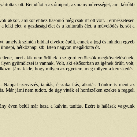
ártottak ott. Beindította az óraipart, az aranyművességet, ami később
ok akkor, amikor ehhez hasonló még csak itt-ott volt. Természetesen
elki élet, a gazdasági élet és a kulturális élet, a művelődés is, sőt a
t, amelyik szintén bibliai elvekre épült, ennek a jogi és minden egyéb
i, ünnepi, hétköznapi stb. Isten nagyon megáldotta őt.
i ellene, mert akik nem örültek a szigorú erkölcsök megkövetelésének,
lyen gyümölcsei is vannak. Volt, aki elsősorban az igének örült, volt,
dálkozni járnak ide, hogy milyen az egyetem, meg milyen a kereskedés,
Nappal szervezés, tanítás, éjszaka írás, alkotás. Tönkre is ment az
. Már járni nem tudott, de úgy vitték el hordszéken ezekre a reggeli
ny éven belül már haza a kálvini tanítás. Ezért is hálásak vagyunk