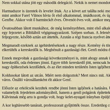
Nem sokkal utána jött egy második delegáció. Nekik is nemet mondot
Harmadszor is üzentek és levelet írtak. Az a követ azt találta neki m
mint amikor Farel Vilmos hívta őt első alkalommal, imádkozott, és 
Genfbe. Akkor volt ő harminckét éves. Ötvenöt éves volt, amikor meg
Óvatosabban látott munkához, de még keményebben, mint első alkalomm
egy fejezetet a Bibliából végigmagyarázott. Szépen sorban. A Jelen
feljegyezte, később aztán azt áttették. Azután a régi francia nyelvet á
Megmaradt ezeknek az igehirdetéseknek a nagy része. Kemény és tömén
elkerülték a kereskedők is. Megbénult a gazdasági élet. Genfi módra éln
Ennek megvoltak a gazdasági következményei is, mint ahogy annak is
kereskedőt, oda érdemes jönni. Egyre több kereskedő jött, nemcsak h
nagy építkezések kezdődtek, és az élet minden területén Isten igéjéhez
Koldusokat látott az utcán. Miért nem dolgoztok? Mert nincs mit. A
város. Önálló városállamként élt akkor Genf.
Először az erkölcsök kezdtek rendbe jönni Isten igéjének a hatására
valamelyik fejedelem adományából, hanem a genfi polgárok épített
Kálvinnak még arra is gondja volt, hogy kelet-nyugati irányban épüljö
A kor leghíresebb tanárait, professzorait gyűjtötték össze. Eredetile