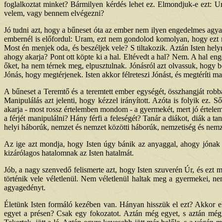
foglalkoztat minket? Bármilyen kérdés lehet ez. Elmondjuk-e ezt: Ur
velem, vagy bennem elvégezni?
Jó tudni azt, hogy a bűneset óta az ember nem ilyen engedelmes agyag
embernél is előfordul: Uram, ezt nem gondolod komolyan, hogy ezt mo
Most én menjek oda, és beszéljek vele? S tiltakozik. Aztán Isten helyr
ahogy akarja? Pont ott köpte ki a hal. Eltévedt a hal? Nem. A hal eng
őket, ha nem térnek meg, elpusztulnak. Jónásról azt olvassuk, hogy 
Jónás, hogy megtérjenek. Isten akkor félreteszi Jónást, és megtéríti m
A bűneset a Teremtő és a teremtett ember egységét, összhangját robbant
Manipulálás azt jelenti, hogy kézzel irányított. Azóta is folyik ez.
akarja - most rossz értelemben mondom - a gyermekét, mert jó értelem
a férjét manipulálni? Hány férfi a feleségét? Tanár a diákot, diák a t
helyi háborúk, nemzet és nemzet közötti háborúk, nemzetiség és nemze
Az ige azt mondja, hogy Isten úgy bánik az anyaggal, ahogy jónak l
kizárólagos hatalomnak az Isten hatalmát.
Jób, a nagy szenvedő felismerte azt, hogy Isten szuverén Úr, és ezt 
történik vele véletlenül. Nem véletlenül haltak meg a gyermekei, ne
agyagedényt.
Életünk Isten formáló kezében van. Hányan hisszük el ezt? Akkor 
egyet a présen? Csak egy fokozatot. Aztán még egyet, s aztán még e