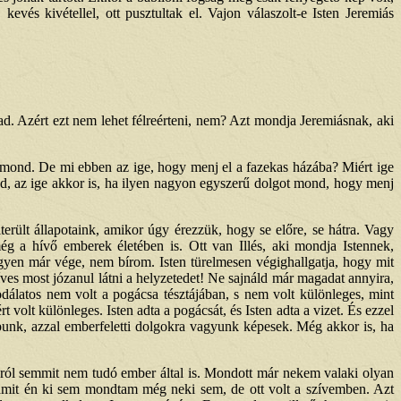
kevés kivétellel, ott pusztultak el. Vajon válaszolt-e Isten Jeremiás
 ad. Azért ezt nem lehet félreérteni, nem? Azt mondja Jeremiásnak, aki
 mond. De mi ebben az ige, hogy menj el a fazekas házába? Miért ige
d, az ige akkor is, ha ilyen nagyon egyszerű dolgot mond, hogy menj
terült állapotaink, amikor úgy érezzük, hogy se előre, se hátra. Vagy
g a hívő emberek életében is. Ott van Illés, aki mondja Istennek,
gyen már vége, nem bírom. Isten türelmesen végighallgatja, hogy mit
ves most józanul látni a helyzetedet! Ne sajnáld már magadat annyira,
dálatos nem volt a pogácsa tésztájában, s nem volt különleges, mint
olt különleges. Isten adta a pogácsát, és Isten adta a vizet. És ezzel
apunk, azzal emberfeletti dolgokra vagyunk képesek. Még akkor is, ha
sról semmit nem tudó ember által is. Mondott már nekem valaki olyan
, amit én ki sem mondtam még neki sem, de ott volt a szívemben. Azt