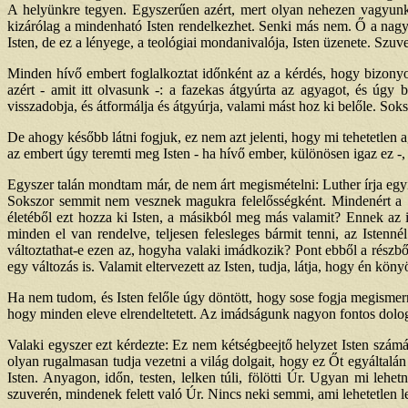
A helyünkre tegyen. Egyszerűen azért, mert olyan nehezen vagyunk
kizárólag a mindenható Isten rendelkezhet. Senki más nem. Ő a nagy 
Isten, de ez a lényege, a teológiai mondanivalója, Isten üzenete. Szuv
Minden hívő embert foglalkoztat időnként az a kérdés, hogy bizonyos
azért - amit itt olvasunk -: a fazekas átgyúrta az agyagot, és úgy 
visszadobja, és átformálja és átgyúrja, valami mást hoz ki belőle. S
De ahogy később látni fogjuk, ez nem azt jelenti, hogy mi tehetetle
az embert úgy teremti meg Isten - ha hívő ember, különösen igaz ez -, 
Egyszer talán mondtam már, de nem árt megismételni: Luther írja egy
Sokszor semmit nem vesznek magukra felelősségként. Mindenért a S
életéből ezt hozza ki Isten, a másikból meg más valamit? Ennek az i
minden el van rendelve, teljesen felesleges bármit tenni, az Istenné
változtathat-e ezen az, hogyha valaki imádkozik? Pont ebből a részbő
egy változás is. Valamit eltervezett az Isten, tudja, látja, hogy én 
Ha nem tudom, és Isten felőle úgy döntött, hogy sose fogja megisme
hogy minden eleve elrendeltetett. Az imádságunk nagyon fontos dolog
Valaki egyszer ezt kérdezte: Ez nem kétségbeejtő helyzet Isten számá
olyan rugalmasan tudja vezetni a világ dolgait, hogy ez Őt egyáltal
Isten. Anyagon, időn, testen, lelken túli, fölötti Úr. Ugyan mi lehe
szuverén, mindenek felett való Úr. Nincs neki semmi, ami lehetetlen l