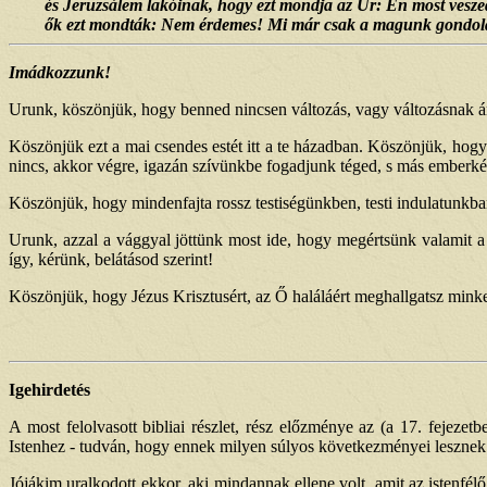
és Jeruzsálem lakóinak, hogy ezt mondja az Úr: Én most veszedel
ők ezt mondták: Nem érdemes! Mi már csak a magunk gondolat
Imádkozzunk!
Urunk, köszönjük, hogy benned nincsen változás, vagy változásnak á
Köszönjük ezt a mai csendes estét itt a te házadban. Köszönjük, hogy
nincs, akkor végre, igazán szívünkbe fogadjunk téged, s más emberké
Köszönjük, hogy mindenfajta rossz testiségünkben, testi indulatunkban
Urunk, azzal a vággyal jöttünk most ide, hogy megértsünk valamit a
így, kérünk, belátásod szerint!
Köszönjük, hogy Jézus Krisztusért, az Ő haláláért meghallgatsz minke
Igehirdetés
A most felolvasott bibliai részlet, rész előzménye az (a 17. fejezetb
Istenhez - tudván, hogy ennek milyen súlyos következményei lesznek -,
Jójákim uralkodott ekkor, aki mindannak ellene volt, amit az istenfélő