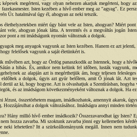
 képesek megérteni, vagy olyan nehezen akarjuk megérteni, hogy az
fazekasmester. Isten kezében a hívő ember meg az "agyag". Ez persze c
erén Úr. hatalmával úgy él, ahogyan az neki tetszik.
 élethelyzetekben miért úgy bánt vele az Isten, ahogyan? Miért pont 
bánt vele, ahogyan jónak látta. A teremtés és a megváltás jogán Isten 
okszor pont a mi imádságunk nyomán változnak a dolgok.
n agyagok meg anyagok vagyunk az Isten kezében. Hanem ez azt jelenti,
hogy felelősek vagyunk a saját életünkért is.
ik művében azt, hogy az Ördög panaszkodik az Istennek, hogy a hívők m
átán a hibás. És, amikor nem kelünk fel időben, lusták vagyunk, me
gehelynek az alapján azt is megérthetjük ám, hogy teljesen felesleges
l eldőltek a dolgok, úgyis azt gyúr belőlem, amit Ő jónak lát. Azt te
l derül az ki, hogy hogyne. Azt is olvashatjuk a Szentírásban, hogyha v
könyörgök, és az imádságom következményeként változnak a dolgok. Ha ez 
rni Jézust, összetörhetem magam, imádkozhatok, amennyit akarok, úgys
. Hozzájárulhat a dolgok változásához. Imádságra annyi minden történ
ra? Hány millió hívő ember imádkozik? Összezavarodhat így Isten? Egyik 
án nem hozza zavarba. Mi szoktunk zavarba jönni egy kellemetlen kérd
tne neki lehetetlen? Itt a szürkeállományunk megáll. Innen nem tudunk
enne.