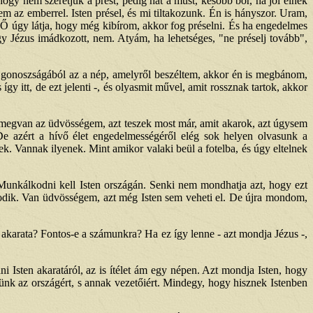
hogy nem szeretjük a prést, pedig hát a must, később bor, ha jól élnek
em az emberrel. Isten présel, és mi tiltakozunk. Én is hányszor. Uram,
Ő úgy látja, hogy még kibírom, akkor fog préselni. És ha engedelmes
Jézus imádkozott, nem. Atyám, ha lehetséges, "ne préselj tovább",
 a gonoszságából az a nép, amelyről beszéltem, akkor én is megbánom,
y itt, de ezt jelenti -, és olyasmit művel, amit rossznak tartok, akkor
m megvan az üdvösségem, azt teszek most már, amit akarok, azt úgysem
 De azért a hívő élet engedelmességéről elég sok helyen olvasunk a
k. Vannak ilyenek. Mint amikor valaki beül a fotelba, és úgy eltelnek
. Munkálkodni kell Isten országán. Senki nem mondhatja azt, hogy ezt
odik. Van üdvösségem, azt még Isten sem veheti el. De újra mondom,
en akarata? Fontos-e a számunkra? Ha ez így lenne - azt mondja Jézus -,
i Isten akaratáról, az is ítélet ám egy népen. Azt mondja Isten, hogy
ünk az országért, s annak vezetőiért. Mindegy, hogy hisznek Istenben
.