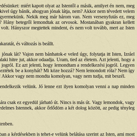
ésünket: miért kapott olyat az Istentől a másik, amilyet én nem, meg
enkivel úgy bánik, ahogyan jónak látja, nem? Akkor nem tévedett velem
n gyermekünk. Nekik meg már három van. Nem versenyfutás ez, meg
ek? Hány betegről lemondtak az orvosok. Mostanában gyakran kellett
volt. Hányszor megtettek mindent, és nem volt tovább, mert az Isten
ratát, és változás is beállt.
ónak lát? Vajon nem bánhatok-e veled úgy, folytatja itt Isten, Izráel
ki hitre jut, akkor odaadja. Uram, tied az életem. Azt jelenti, hogy a
jogról. Ez azt jelenti, hogy lemondtam a rendelkezési jogról. Legyen
endeztétek be a konyhát? Mi köze hozzá? Nem lemondott róla? Nem így
dog! Akkor vagy nem mondta komolyan, vagy nem tudja, mit beszél.
rendelkezik velünk. Jó lenne ezt ilyen komolyan venni a nap minden
ra csak ez egyedül járható út. Nincs is más út. Vagy lemondok, vagy
delmes Istennek, akkor őrlődöm a két dolog között, az pedig tényleg
tenben.
n a kérdésekben is tehet-e velünk belátása szerint az Isten, ami most