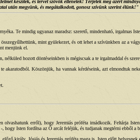
met készítek, és tervet szövök ellenetek! Térjetek meg azért mindnyája
ai után megyünk, és megátalkodott, gonosz szívünk szerint élünk!"
rnyéka. Te mindig ugyanaz maradsz: szerető, mindenható, irgalmas Iste
 összegyűlhettünk, mint gyülekezet, és ott lehet a szívünkben az a vág
nt menjünk el.
, nélküled hozott döntéseinkben is mégiscsak a te irgalmaddal és szeret
 te akaratodból. Köszönjük, ha vannak kérdéseink, azt elmondtuk neked
t.
en olvashatunk erről), hogy Jeremiás próféta imádkozik. Feltárja Isten 
 hogy Isten fordítsa az Ő arcát feléjük, és tudjanak megtérni ebből a b
, előző király, Jósiás és Jeremiás próféta maga is, Isten előtt helyesnek