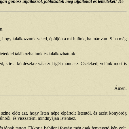
n gonosz útjaitokról, jobbítsátok meg útjaitokat és tetteiteket! De
n.
y, hogy találkozzunk veled, épüljön a mi hitünk, ha már van. S ha még
eteddel találkozhattunk és találkozhatunk.
, s te a kérdésekre válaszul igét mondasz. Cselekedj velünk most is
Ámen.
színe előtt azt, hogy Isten népe elpártolt Istentől, és azért könyörög
űnből, és visszatérni mindnyájan Istenhez.
 és jónak tartott. Ekkor a babiloni fogság még csak fenyegető kép volt,