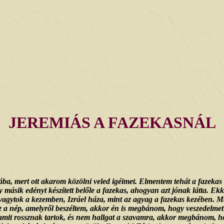
JEREMIÁS A FAZEKASNÁL
ba, mert ott akarom közölni veled igéimet. Elmentem tehát a fazekas 
y másik edényt készített belőle a fazekas, ahogyan azt jónak látta. E
k vagytok a kezemben, Izráel háza, mint az agyag a fazekas kezében.
az a nép, amelyről beszéltem, akkor én is megbánom, hogy veszedelm
 amit rossznak tartok, és nem hallgat a szavamra, akkor megbánom, h