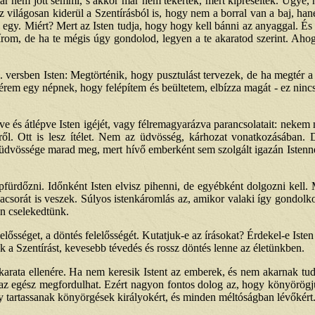
már nem jött semmi, s akkor már nem tekertek, mert kipréselték. Ugye, 
z világosan kiderül a Szentírásból is, hogy nem a borral van a baj, han
. Miért? Mert az Isten tudja, hogy hogy kell bánni az anyaggal. És 
, de ha te mégis úgy gondolod, legyen a te akaratod szerint. Ahogy 
7. versben Isten: Megtörténik, hogy pusztulást tervezek, de ha megtér
em egy népnek, hogy felépítem és beültetem, elbízza magát - ez nincs íg
ve és átlépve Isten igéjét, vagy félremagyarázva parancsolatait: neke
éről. Ott is lesz ítélet. Nem az üdvösség, kárhozat vonatkozásában.
a üdvössége marad meg, mert hívő emberként sem szolgált igazán Istenne
apfürdőzni. Időnként Isten elvisz pihenni, de egyébként dolgozni kell
orát is veszek. Súlyos istenkáromlás az, amikor valaki így gondolk
en cselekedtünk.
lelősséget, a döntés felelősségét. Kutatjuk-e az írásokat? Érdekel-e Ist
k a Szentírást, kevesebb tévedés és rossz döntés lenne az életünkben.
karata ellenére. Ha nem keresik Istent az emberek, és nem akarnak tudn
 az egész megfordulhat. Ezért nagyon fontos dolog az, hogy könyörögj
y tartassanak könyörgések királyokért, és minden méltóságban lévőkért