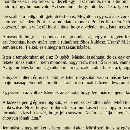
mondta ez az illető tréfásan, idézett egy - azt mondta, nem is tudom,
tudom, hogy honnan való. Azt sem tudta, hogy mit idéz. De az ige volt
De szólhat a hallgatott igehirdetésben is. Megütheti egy szó a szívün
nem volt véletlen. Pont ezt a mondatot mondta. Pont erről a kérdésrő
egyszer, hogy a világ túl kicsi ahhoz, hogy a véletlen meg Isten megfé
A második, hogy Isten pontosan megmondja azt, hogy mit tegyen Jere
azt Jeremiás, hogy miért nem a ruhafehérítőhöz küldesz, Uram? Miér
sem tesz fel. Felkel, és elmegy a fazekas házába.
Isten a templomban adja az Ő igéjét. Máshol is adhatja, de ez egy er
fekete ruhás ember - nem mondom, hogy férfi, mert nő is lehet, vannak
Az igehirdetés bolondsága által tartja meg azokat, akik hiszik azt, ho
Hányszor ültem én is ott hátul, és Isten megszólalt valaki máson kere
majd másnap elmondhatom itt is. Talán másoknak is üzenet lesz, amit 
Egyszerűen az volt az Istennek az akarata, hogy Jeremiás menjen a faz
A fazekas pedig éppen dolgozik, és Jeremiás csendben nézi. Miért törté
előkészítse. Nézi, hogyan dolgozik ez a munkásember, ahogyan formá
formálta, vizezi a kezét, hogy jól csússzon. Aztán azt látja Jeremiá
ahogyan jónak látta."
Jeremiást is meg minket is Isten tanítani akar. Miről szól itt ez az 