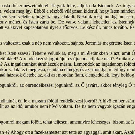
maskodó természetünkkel. Tegyük félre, adjuk oda Istennek. Az irigyked
en, velem meg így. Ebből a részből világosan kiderül, hogy Isten mind
tében sem véletlen, hogy az úgy alakult. Nekünk még mindig nincse
szony méhét, és Isten zárja be. De van-e valami lehetetlen az Istenn
alakivel kapcsolatban ilyet a főorvos: Lelkész úr, nincs tovább. És 
változott, csak a nép nem változott, sajnos. Jeremiás megértette Isten aka
et Isten szava? Tehet-e velünk is, meg a mi életünkben is azt, amit Ő j
tünkkel? A rendelkezési jogot újra és újra odaadjuk-e neki? Amikor vala
? Az ingatlanunkat átruházzuk másra. Lemondok az ingatlanom fölötti 
ikor valaki ezt megteszi, és utána elmegy, és azt mondja: miért így r
atal házasok életébe az, aki azt mondta: fiam, elengedtelek, légy bol
gunkról, az önrendelkezési jogunkról az Ő javára, akkor tényleg Ő 
dhatnék én le a magam fölötti rendelkezési jogról? A hívő ember számá
últ az az idő, amikor nem hívő voltam. De ha nem vagyok igazán enge
omról magam fölött, tehát teljesen, amennyire lehetséges, bízom az Is
e? Ahogy ott a fazekasmester azt tette az agyaggal, amit akart. Azokba