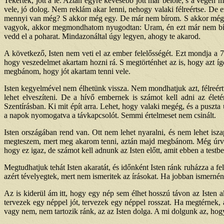
Tekertek, jött a lé. Aztán egyre kevesebb jött már belőle, s a végén 
vele, jó dolog. Nem reklám akar lenni, nehogy valaki félreértse. De e
mennyi van még? S akkor még egy. De már nem bírom. S akkor még egy
vagyok, akkor megmondhatom nyugodtan: Uram, én ezt már nem bírom
vedd el a poharat. Mindazonáltal úgy legyen, ahogy te akarod.
A következő, Isten nem veti el az ember felelősségét. Ezt mondja a 
hogy veszedelmet akartam hozni rá. S megtörténhet az is, hogy azt ígér
megbánom, hogy jót akartam tenni vele.
Isten kegyelmével nem élhetünk vissza. Nem mondhatjuk azt, félreért
lehet elveszíteni. De a hívő embernek is számot kell adni az élet
Szentírásban. Ki mit épít arra. Lehet, hogy valaki megég, és a puszt
a napok nyomogatva a távkapcsolót. Semmi értelmeset nem csinált.
Isten országában rend van. Ott nem lehet nyaralni, és nem lehet isz
megteszem, mert meg akarom tenni, aztán majd megbánom. Még úrvacs
hogy ez igaz, de számot kell adnunk az Isten előtt, amit ebben a testb
Megtudhatjuk tehát Isten akaratát, és időnként Isten ránk ruházza a fe
azért tévelyegtek, mert nem ismeritek az írásokat. Ha jobban ismernén
Az is kiderül ám itt, hogy egy nép sem élhet hosszú távon az Isten a
tervezek egy néppel jót, tervezek egy néppel rosszat. Ha megtérnek,
vagy nem, nem tartozik ránk, az az Isten dolga. A mi dolgunk az, hog