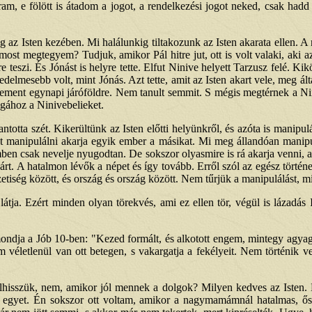
am, e fölött is átadom a jogot, a rendelkezési jogot neked, csak had
 az Isten kezében. Mi halálunkig tiltakozunk az Isten akarata ellen. 
st megtegyem? Tudjuk, amikor Pál hitre jut, ott is volt valaki, aki az
e teszi. És Jónást is helyre tette. Elfut Ninive helyett Tarzusz felé. K
edelmesebb volt, mint Jónás. Azt tette, amit az Isten akart vele, meg ál
bement egynapi járóföldre. Nem tanult semmit. S mégis megtérnek a Nin
agához a Ninivebelieket.
otta szét. Kikerültünk az Isten előtti helyünkről, és azóta is manipulá
 Sőt manipulálni akarja egyik ember a másikat. Mi meg állandóan manipu
ben csak nevelje nyugodtan. De sokszor olyasmire is rá akarja venni, a
anárt. A hatalmon lévők a népet és így tovább. Erről szól az egész tört
tiség között, és ország és ország között. Nem tűrjük a manipulálást, m
átja. Ezért minden olyan törekvés, ami ez ellen tör, végül is lázadás
mondja a Jób 10-ben: "Kezed formált, és alkotott engem, mintegy agyag
m véletlenül van ott betegen, s vakargatja a fekélyeit. Nem történik v
elhisszük, nem, amikor jól mennek a dolgok? Milyen kedves az Isten.
gyet. Én sokszor ott voltam, amikor a nagymamámnál hatalmas, ősrégi 