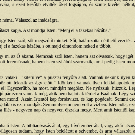
ára, s ezért később elvitték őket fogságba, és szinte kivétel nélkül, 
em néma. Válaszol az imádságra.
aszt kapja. Azt mondja Isten: "Menj el a fazekas házába."
gy Isten szól, sőt megszólít minket. Sőt, határozottan érthető vezetést
nj el a fazekas házába, s ott majd elmondom neked a többit.
y mi az Ő akarat. Nemcsak szól Isten, hanem azt olvassuk, hogy igét
ott Jeremiásnak, hanem Isten szájából származik, amit pedig Isten mon
ta valaki - "kiterülve" a pusztai fenyőfa alatt. Vannak nekünk ilyen ki
 ott fekszik az ágy előtt." Időnként vannak ilyen lelkiállapotok mé
d el! Egyszerűbb, ha most, mindjárt megölsz. Ne nyúzzuk, húzzuk. Le
ó pár ezren vannak még, akik nem hajtottak térdet a Baálnak. Légy szí
sten mond! Aztán Istentől kap forrásvizet, és kap pogácsát. Semmi cso
ább is ezt mondják. Semmi ilyesmi nem volt a vízben. Isten adta, ezért v
sára Illés - negyven nap és negyven éjszaka megy. Mert amit Istentől k
tó Isten. A bibliaolvasás által, egy hívő ember által, vagy akár Jézu
lágosan tudtam, hogy Isten belelátott a szívembe, és arra válaszolt