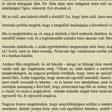
és távoli dolognak tűnt. De Júda népe nem hallgatott Isten intő szav
imádáságra? Igen, válaszolt. Ezt olvastuk el.
Mi az első, ami kiderül ebből a részből? Az, hogy Isten szól. Isten n
Jeremiás próféta megérti, hogy a megelőző imádságára a következő vál
Ma is megtörténhet az, és meg is történik a hívő emberek életében, ho
istenfélő ember volt, és a legfontosabb számára Isten akarata volt: Me
Jeremiás imádkozik, s aztán egyértelműen megmondja neki Isten, hog
ez? Azért, mert az Isten mondja. Nemcsak úgy valahonnan eszébe jut
el a fazekas házába.
Amikor Illés megfáradt, és ott fekszik - ahogy az ifjúsági órán mond
valaki más így fogalmazta meg: "Olyan ez, mint amikor a medvebőr
tulajdonképpen, ha nagyon profánul fordítjuk, hogy: Isten ne apróz
mond Illés. Aztán kiigazítja, hogy nemcsak egyedül maradtál, hanem j
mert ennél rosszabb is lehetne - ez is benne van mindabban, amit I
mondjuk manapság a Red bull, hogy szárnyakat kap tőle az ember, legal
a vízzel, és ezzel a pogácsával - miután kialudta magát Isten tanác
egyszerű víz, és egyszerű pogácsa.
Nagyon fontos megértenünk, hogy annyiféleképpen szólhat a mindenha
mondatot, akinek semmi köze nem volt egyébként Istenhez, amiről vi