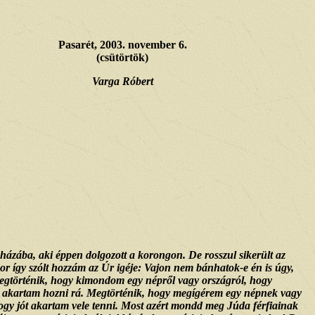
Pasarét, 2003. november 6.
(csütörtök)
Varga Róbert
házába, aki éppen dolgozott a korongon. De rosszul sikerült az
kkor így szólt hozzám az Úr igéje: Vajon nem bánhatok-e én is úgy,
 Megtörténik, hogy kimondom egy népről vagy országról, hogy
et akartam hozni rá. Megtörténik, hogy megígérem egy népnek vagy
ogy jót akartam vele tenni. Most azért mondd meg Júda férfiainak