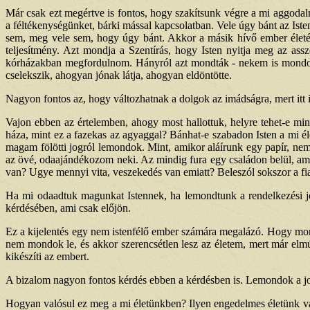
Már csak ezt megértve is fontos, hogy szakítsunk végre a mi aggodal
a féltékenységünket, bárki mással kapcsolatban. Vele úgy bánt az Ist
sem, meg vele sem, hogy úgy bánt. Akkor a másik hívő ember éle
teljesítmény. Azt mondja a Szentírás, hogy Isten nyitja meg az as
kórházakban megfordulnom. Hányról azt mondták - nekem is mondott v
cselekszik, ahogyan jónak látja, ahogyan eldöntötte.
Nagyon fontos az, hogy változhatnak a dolgok az imádságra, mert itt is 
Vajon ebben az értelemben, ahogy most hallottuk, helyre tehet-e mink
háza, mint ez a fazekas az agyaggal? Bánhat-e szabadon Isten a mi éle
magam fölötti jogról lemondok. Mint, amikor aláírunk egy papír, nem
az övé, odaajándékozom neki. Az mindig fura egy családon belül, am
van? Ugye mennyi vita, veszekedés van emiatt? Beleszól sokszor a fi
Ha mi odaadtuk magunkat Istennek, ha lemondtunk a rendelkezési jo
kérdésében, ami csak előjön.
Ez a kijelentés egy nem istenfélő ember számára megalázó. Hogy mon
nem mondok le, és akkor szerencsétlen lesz az életem, mert már elm
kikészíti az embert.
A bizalom nagyon fontos kérdés ebben a kérdésben is. Lemondok a jog
Hogyan valósul ez meg a mi életünkben? Ilyen engedelmes életünk van-