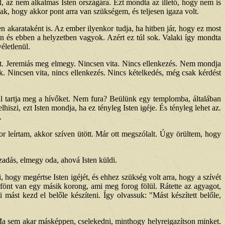
ul, az nem alkalmas Isten országára. Ezt mondta az illető, hogy nem is
ak, hogy akkor pont arra van szükségem, és teljesen igaza volt.
n akarataként is. Az ember ilyenkor tudja, ha hitben jár, hogy ez most
ben és ebben a helyzetben vagyok. Azért ez túl sok. Valaki így mondta
életlenül.
et. Jeremiás meg elmegy. Nincsen vita. Nincs ellenkezés. Nem mondja
 Nincsen vita, nincs ellenkezés. Nincs kételkedés, még csak kérdést
ltal tartja meg a hívőket. Nem fura? Beülünk egy templomba, általában
szi, ezt Isten mondja, ha ez tényleg Isten igéje. És tényleg lehet az.
.
kor leírtam, akkor szíven ütött. Már ott megszólalt. Úgy örültem, hogy
zadás, elmegy oda, ahová Isten küldi.
, hogy megértse Isten igéjét, és ehhez szükség volt arra, hogy a szívét
fönt van egy másik korong, ami meg forog fölül. Rátette az agyagot,
 mást kezd el belőle készíteni. Így olvassuk: "Mást készített belőle,
l. Ma sem akar másképpen, cselekedni, minthogy helyreigazítson minket.