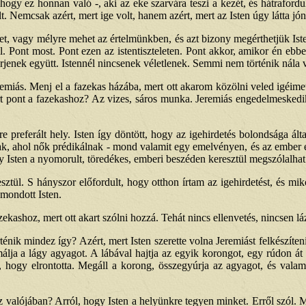
 hogy ez honnan való -, aki az eke szarvára teszi a kezét, és hátraford
. Nemcsak azért, mert ige volt, hanem azért, mert az Isten úgy látta jón
ket, vagy mélyre mehet az értelmünkben, és azt bizony megérthetjük Iste
l. Pont most. Pont ezen az istentiszteleten. Pont akkor, amikor én eb
rjenek együtt. Istennél nincsenek véletlenek. Semmi nem történik nála v
miás. Menj el a fazekas házába, mert ott akarom közölni veled igéim
t pont a fazekashoz? Az vizes, sáros munka. Jeremiás engedelmeskedik.
re preferált hely. Isten így döntött, hogy az igehirdetés bolondsága á
, ahol nők prédikálnak - mond valamit egy emelvényen, és az ember elhi
gy Isten a nyomorult, töredékes, emberi beszéden keresztül megszólalhat
sztül. S hányszor előfordult, hogy otthon írtam az igehirdetést, és mi
mondott Isten.
ekashoz, mert ott akart szólni hozzá. Tehát nincs ellenvetés, nincsen lá
nik mindez így? Azért, mert Isten szerette volna Jeremiást felkészíteni
lja a lágy agyagot. A lábával hajtja az egyik korongot, egy rúdon át 
s, hogy elrontotta. Megáll a korong, összegyúrja az agyagot, és valami
egész valójában? Arról, hogy Isten a helyünkre tegyen minket. Erről szó