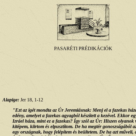
PASARÉTI PRÉDIKÁCIÓK
Alapige:
Jer 18, 1-12
"Ezt az igét mondta az Úr Jeremiásnak: Menj el a fazekas házá
edény, amelyet a fazekas agyagból készített a kezével. Ekkor eg
Izráel háza, mint ez a fazekas? Így szól az Úr: Hiszen olyano
kitépem, kiirtom és elpusztítom. De ha megtér gonoszságából 
egy országnak, hogy felépítem és beültetem. De ha azt műveli,