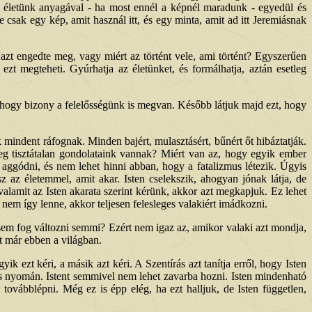
 életünk anyagával - ha most ennél a képnél maradunk - egyedül és
sak egy kép, amit használ itt, és egy minta, amit ad itt Jeremiásnak
azt engedte meg, vagy miért az történt vele, ami történt? Egyszerűen
ezt megteheti. Gyúrhatja az életünket, és formálhatja, aztán esetleg
 hogy bizony a felelősségünk is megvan. Később látjuk majd ezt, hogy
indent ráfognak. Minden bajért, mulasztásért, bűnért őt hibáztatják.
g tisztátalan gondolataink vannak? Miért van az, hogy egyik ember
 aggódni, és nem lehet hinni abban, hogy a fatalizmus létezik. Úgyis
sz az életemmel, amit akar. Isten cselekszik, ahogyan jónak látja, de
alamit az Isten akarata szerint kérünk, akkor azt megkapjuk. Ez lehet
nem így lenne, akkor teljesen felesleges valakiért imádkozni.
em fog változni semmi? Ezért nem igaz az, amikor valaki azt mondja,
t már ebben a világban.
ezt kéri, a másik azt kéri. A Szentírás azt tanítja erről, hogy Isten
és nyomán. Istent semmivel nem lehet zavarba hozni. Isten mindenható
 továbblépni. Még ez is épp elég, ha ezt halljuk, de Isten független,