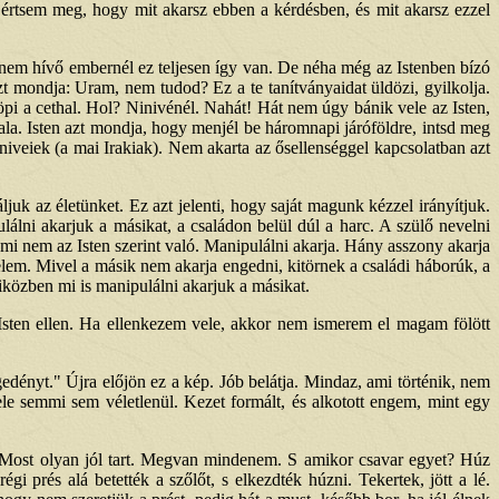
d értsem meg, hogy mit akarsz ebben a kérdésben, és mit akarsz ezzel
A nem hívő embernél ez teljesen így van. De néha még az Istenben bízó
t mondja: Uram, nem tudod? Ez a te tanítványaidat üldözi, gyilkolja.
iköpi a cethal. Hol? Ninivénél. Nahát! Hát nem úgy bánik vele az Isten,
tala. Isten azt mondja, hogy menjél be háromnapi járóföldre, intsd meg
iveiek (a mai Irakiak). Nem akarta az ősellenséggel kapcsolatban azt
ljuk az életünket. Ez azt jelenti, hogy saját magunk kézzel irányítjuk.
lálni akarjuk a másikat, a családon belül dúl a harc. A szülő nevelni
mi nem az Isten szerint való. Manipulálni akarja. Hány asszony akarja
énelem. Mivel a másik nem akarja engedni, kitörnek a családi háborúk, a
iközben mi is manipulálni akarjuk a másikat.
 Isten ellen. Ha ellenkezem vele, akkor nem ismerem el magam fölött
edényt." Újra előjön ez a kép. Jób belátja. Mindaz, ami történik, nem
ele semmi sem véletlenül. Kezet formált, és alkotott engem, mint egy
 Most olyan jól tart. Megvan mindenem. S amikor csavar egyet? Húz
prés alá betették a szőlőt, s elkezdték húzni. Tekertek, jött a lé.