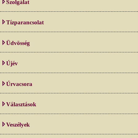
Szolgálat
Tízparancsolat
Üdvösség
Újév
Úrvacsora
Választások
Veszélyek