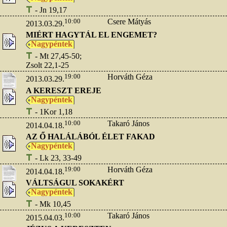
- Jn 19,17
10:00
Csere Mátyás
2013.03.29.
MIÉRT HAGYTÁL EL ENGEMET?
Nagypéntek
- Mt 27,45-50;
Zsolt 22,1-25
19:00
Horváth Géza
2013.03.29.
A KERESZT EREJE
Nagypéntek
- 1Kor 1,18
10:00
Takaró János
2014.04.18.
AZ Ő HALÁLÁBÓL ÉLET FAKAD
Nagypéntek
- Lk 23, 33-49
19:00
Horváth Géza
2014.04.18.
VÁLTSÁGUL SOKAKÉRT
Nagypéntek
- Mk 10,45
10:00
Takaró János
2015.04.03.