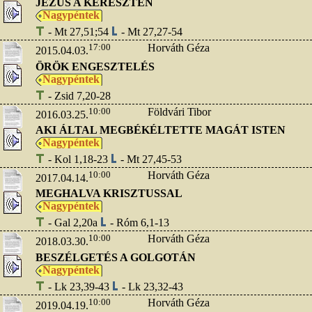
JÉZUS A KERESZTEN
Nagypéntek
- Mt 27,51;54
- Mt 27,27-54
17:00
Horváth Géza
2015.04.03.
ÖRÖK ENGESZTELÉS
Nagypéntek
- Zsid 7,20-28
10:00
Földvári Tibor
2016.03.25.
AKI ÁLTAL MEGBÉKÉLTETTE MAGÁT ISTEN
Nagypéntek
- Kol 1,18-23
- Mt 27,45-53
10:00
Horváth Géza
2017.04.14.
MEGHALVA KRISZTUSSAL
Nagypéntek
- Gal 2,20a
- Róm 6,1-13
10:00
Horváth Géza
2018.03.30.
BESZÉLGETÉS A GOLGOTÁN
Nagypéntek
- Lk 23,39-43
- Lk 23,32-43
10:00
Horváth Géza
2019.04.19.