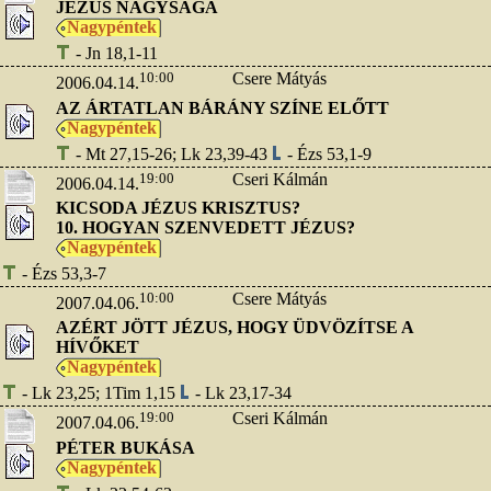
JÉZUS NAGYSÁGA
Nagypéntek
- Jn 18,1-11
10:00
Csere Mátyás
2006.04.14.
AZ ÁRTATLAN BÁRÁNY SZÍNE ELŐTT
Nagypéntek
- Mt 27,15-26; Lk 23,39-43
- Ézs 53,1-9
19:00
Cseri Kálmán
2006.04.14.
KICSODA JÉZUS KRISZTUS?
10. HOGYAN SZENVEDETT JÉZUS?
Nagypéntek
- Ézs 53,3-7
10:00
Csere Mátyás
2007.04.06.
AZÉRT JÖTT JÉZUS, HOGY ÜDVÖZÍTSE A
HÍVŐKET
Nagypéntek
- Lk 23,25; 1Tim 1,15
- Lk 23,17-34
19:00
Cseri Kálmán
2007.04.06.
PÉTER BUKÁSA
Nagypéntek