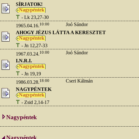
SÍRJATOK!
Nagypéntek
- Lk 23,27-30
10:00
Joó Sándor
1965.04.16.
AHOGY JÉZUS LÁTTA A KERESZTET
Nagypéntek
- Jn 12,27-33
10:00
Joó Sándor
1967.03.24.
I.N.R.I.
Nagypéntek
- Jn 19,19
18:00
Cseri Kálmán
1986.03.28.
NAGYPÉNTEK
Nagypéntek
- Zsid 2,14-17
Nagypéntek
Nagypéntek