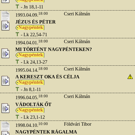
- Jn 18,1-11
18:00
Cseri Kálmán
1993.04.09.
JÉZUS ÉS PÉTER
Nagypéntek
- Lk 22,54-71
18:00
Cseri Kálmán
1994.04.01.
MI TÖRTÉNT NAGYPÉNTEKEN?
Nagypéntek
- Lk 24,13-27
18:00
Cseri Kálmán
1995.04.14.
A KERESZT OKA ÉS CÉLJA
Nagypéntek
- Jn 8,1-11
18:00
Cseri Kálmán
1996.04.05.
VÁDOLTÁK ŐT
Nagypéntek
- Lk 23,1-12
10:00
Földvári Tibor
1998.04.10.
NAGYPÉNTEK RÁGALMA