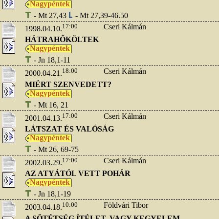
Nagypéntek
- Mt 27,43
- Mt 27,39-46.50
17:00
Cseri Kálmán
1998.04.10.
HÁTRAHŐKÖLTEK
Nagypéntek
- Jn 18,1-11
18:00
Cseri Kálmán
2000.04.21.
MIÉRT SZENVEDETT?
Nagypéntek
- Mt 16, 21
17:00
Cseri Kálmán
2001.04.13.
LÁTSZAT ÉS VALÓSÁG
Nagypéntek
- Mt 26, 69-75
17:00
Cseri Kálmán
2002.03.29.
AZ ATYÁTÓL VETT POHÁR
Nagypéntek
- Jn 18,1-19
10:00
Földvári Tibor
2003.04.18.
A SÖTÉTSÉG ÍTÉLET, VAGY KEGYELEM