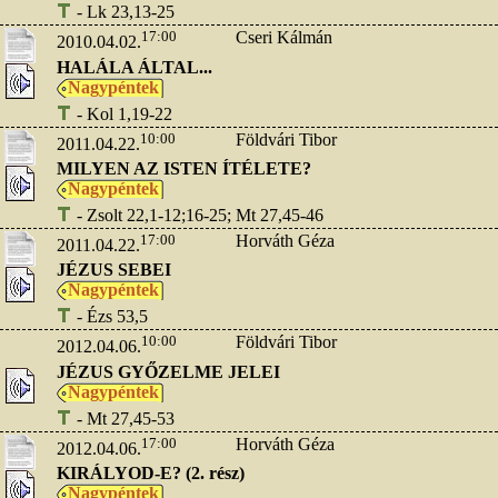
- Lk 23,13-25
17:00
Cseri Kálmán
2010.04.02.
HALÁLA ÁLTAL...
Nagypéntek
- Kol 1,19-22
10:00
Földvári Tibor
2011.04.22.
MILYEN AZ ISTEN ÍTÉLETE?
Nagypéntek
- Zsolt 22,1-12;16-25; Mt 27,45-46
17:00
Horváth Géza
2011.04.22.
JÉZUS SEBEI
Nagypéntek
- Ézs 53,5
10:00
Földvári Tibor
2012.04.06.
JÉZUS GYŐZELME JELEI
Nagypéntek
- Mt 27,45-53
17:00
Horváth Géza
2012.04.06.
KIRÁLYOD-E? (2. rész)
Nagypéntek