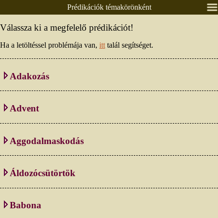
Prédikációk témakörönként
Nyitólap
Válassza ki a megfelelő prédikációt!
Lelkészeink
Ha a letöltéssel problémája van,
itt
talál segítséget.
Presbitérium
Csoportok
Adakozás
Alkalmaink
Prédikációk
Advent
Élő közvetítés
Áldás, békesség!
Aggodalmaskodás
Ének / zene
Egyéb anyagok
Áldozócsütörtök
Adatlapok
Pályázatok
Babona
Időrendben
Textus, lekció
Témakörönként