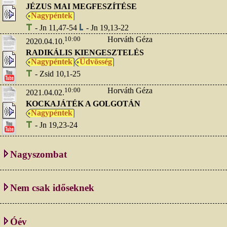
JÉZUS MAI MEGFESZÍTÉSE
Nagypéntek
- Jn 11,47-54
- Jn 19,13-22
10:00
Horváth Géza
2020.04.10.
RADIKÁLIS KIENGESZTELÉS
Nagypéntek
Üdvösség
- Zsid 10,1-25
10:00
Horváth Géza
2021.04.02.
KOCKAJÁTÉK A GOLGOTÁN
Nagypéntek
- Jn 19,23-24
Nagyszombat
Nem csak időseknek
Óév