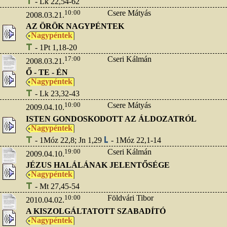
- Lk 22,54-62
10:00
Csere Mátyás
2008.03.21.
AZ ÖRÖK NAGYPÉNTEK
Nagypéntek
- 1Pt 1,18-20
17:00
Cseri Kálmán
2008.03.21.
Ő - TE - ÉN
Nagypéntek
- Lk 23,32-43
10:00
Csere Mátyás
2009.04.10.
ISTEN GONDOSKODOTT AZ ÁLDOZATRÓL
Nagypéntek
- 1Móz 22,8; Jn 1,29
- 1Móz 22,1-14
19:00
Cseri Kálmán
2009.04.10.
JÉZUS HALÁLÁNAK JELENTŐSÉGE
Nagypéntek
- Mt 27,45-54
10:00
Földvári Tibor
2010.04.02.
A KISZOLGÁLTATOTT SZABADÍTÓ
Nagypéntek