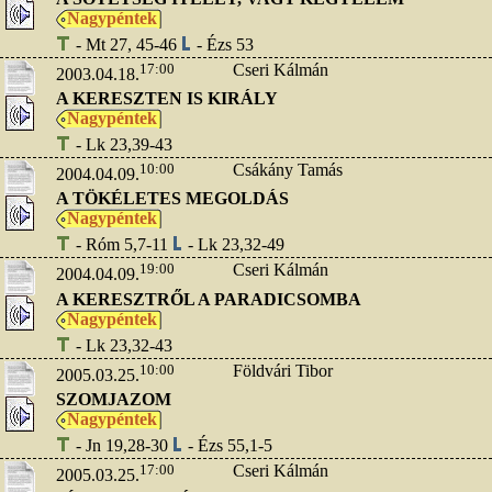
Nagypéntek
- Mt 27, 45-46
- Ézs 53
17:00
Cseri Kálmán
2003.04.18.
A KERESZTEN IS KIRÁLY
Nagypéntek
- Lk 23,39-43
10:00
Csákány Tamás
2004.04.09.
A TÖKÉLETES MEGOLDÁS
Nagypéntek
- Róm 5,7-11
- Lk 23,32-49
19:00
Cseri Kálmán
2004.04.09.
A KERESZTRŐL A PARADICSOMBA
Nagypéntek
- Lk 23,32-43
10:00
Földvári Tibor
2005.03.25.
SZOMJAZOM
Nagypéntek
- Jn 19,28-30
- Ézs 55,1-5
17:00
Cseri Kálmán
2005.03.25.