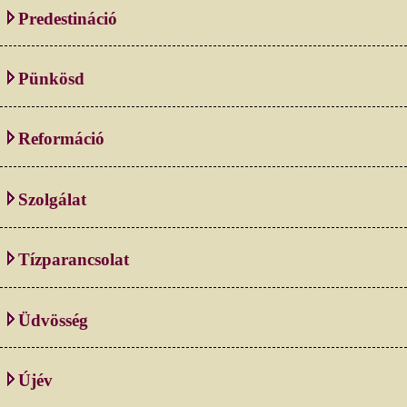
Predestináció
Pünkösd
Reformáció
Szolgálat
Tízparancsolat
Üdvösség
Újév