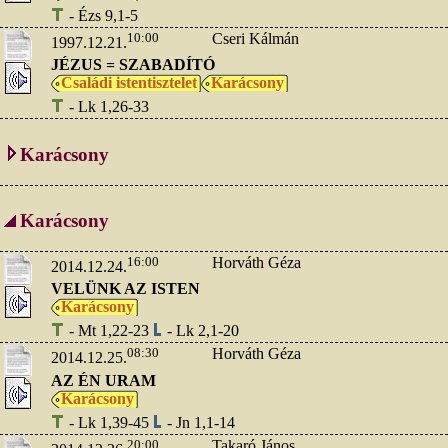
- Ézs 9,1-5
10:00
Cseri Kálmán
1997.12.21.
JÉZUS = SZABADÍTÓ
Családi istentisztelet
Karácsony
- Lk 1,26-33
Karácsony
Karácsony
16:00
Horváth Géza
2014.12.24.
VELÜNK AZ ISTEN
Karácsony
- Mt 1,22-23
- Lk 2,1-20
08:30
Horváth Géza
2014.12.25.
AZ ÉN URAM
Karácsony
- Lk 1,39-45
- Jn 1,1-14
20:00
Takaró János