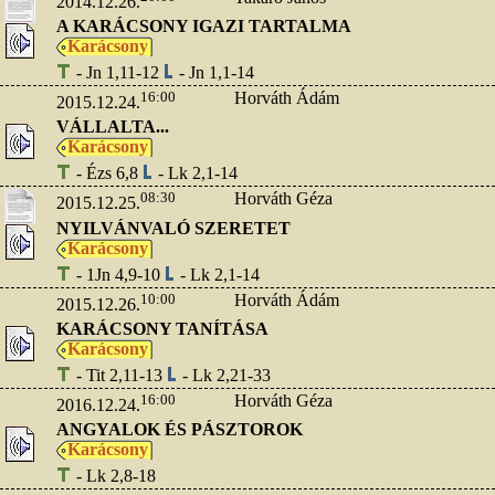
2014.12.26.
A KARÁCSONY IGAZI TARTALMA
Karácsony
- Jn 1,11-12
- Jn 1,1-14
16:00
Horváth Ádám
2015.12.24.
VÁLLALTA...
Karácsony
- Ézs 6,8
- Lk 2,1-14
08:30
Horváth Géza
2015.12.25.
NYILVÁNVALÓ SZERETET
Karácsony
- 1Jn 4,9-10
- Lk 2,1-14
10:00
Horváth Ádám
2015.12.26.
KARÁCSONY TANÍTÁSA
Karácsony
- Tit 2,11-13
- Lk 2,21-33
16:00
Horváth Géza
2016.12.24.
ANGYALOK ÉS PÁSZTOROK
Karácsony
- Lk 2,8-18