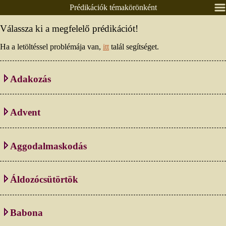
Prédikációk témakörönként
Nyitólap
Válassza ki a megfelelő prédikációt!
Lelkészeink
Ha a letöltéssel problémája van,
itt
talál segítséget.
Presbitérium
Csoportok
Adakozás
Alkalmaink
Prédikációk
Advent
Élő közvetítés
Áldás, békesség!
Aggodalmaskodás
Ének / zene
Egyéb anyagok
Áldozócsütörtök
Adatlapok
Pályázatok
Babona
Időrendben
Textus, lekció
Témakörönként