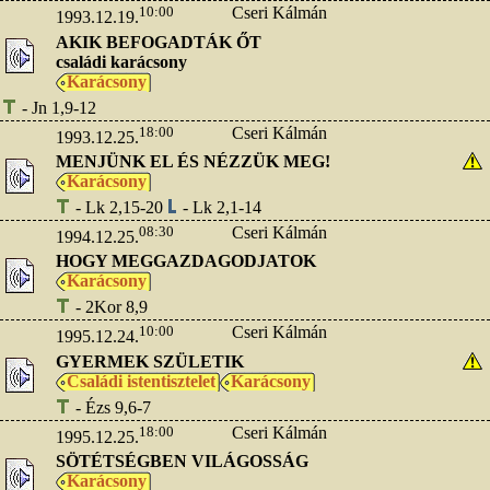
10:00
Cseri Kálmán
1993.12.19.
AKIK BEFOGADTÁK ŐT
családi karácsony
Karácsony
- Jn 1,9-12
18:00
Cseri Kálmán
1993.12.25.
MENJÜNK EL ÉS NÉZZÜK MEG!
Karácsony
- Lk 2,15-20
- Lk 2,1-14
08:30
Cseri Kálmán
1994.12.25.
HOGY MEGGAZDAGODJATOK
Karácsony
- 2Kor 8,9
10:00
Cseri Kálmán
1995.12.24.
GYERMEK SZÜLETIK
Családi istentisztelet
Karácsony
- Ézs 9,6-7
18:00
Cseri Kálmán
1995.12.25.
SÖTÉTSÉGBEN VILÁGOSSÁG
Karácsony