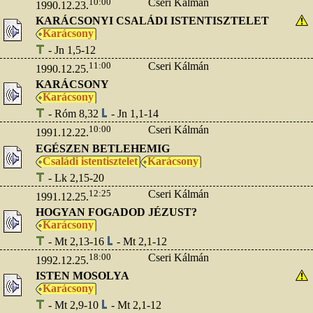
10:00
Cseri Kálmán
1990.12.23.
KARÁCSONYI CSALÁDI ISTENTISZTELET
Karácsony
- Jn 1,5-12
11:00
Cseri Kálmán
1990.12.25.
KARÁCSONY
Karácsony
- Róm 8,32
- Jn 1,1-14
10:00
Cseri Kálmán
1991.12.22.
EGÉSZEN BETLEHEMIG
Családi istentisztelet
Karácsony
- Lk 2,15-20
12:25
Cseri Kálmán
1991.12.25.
HOGYAN FOGADOD JÉZUST?
Karácsony
- Mt 2,13-16
- Mt 2,1-12
18:00
Cseri Kálmán
1992.12.25.
ISTEN MOSOLYA
Karácsony
- Mt 2,9-10
- Mt 2,1-12