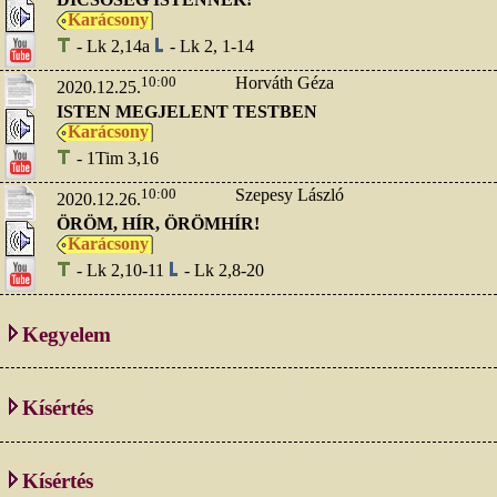
Karácsony
- Lk 2,14a
- Lk 2, 1-14
10:00
Horváth Géza
2020.12.25.
ISTEN MEGJELENT TESTBEN
Karácsony
- 1Tim 3,16
10:00
Szepesy László
2020.12.26.
ÖRÖM, HÍR, ÖRÖMHÍR!
Karácsony
- Lk 2,10-11
- Lk 2,8-20
Kegyelem
Kísértés
Kísértés