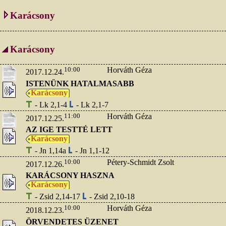
Karácsony
Karácsony
10:00
Horváth Géza
2017.12.24.
ISTENÜNK HATALMASABB
Karácsony
- Lk 2,1-4
- Lk 2,1-7
11:00
Horváth Géza
2017.12.25.
AZ IGE TESTTÉ LETT
Karácsony
- Jn 1,14a
- Jn 1,1-12
10:00
Pétery-Schmidt Zsolt
2017.12.26.
KARÁCSONY HASZNA
Karácsony
- Zsid 2,14-17
- Zsid 2,10-18
10:00
Horváth Géza
2018.12.23.
ÖRVENDETES ÜZENET