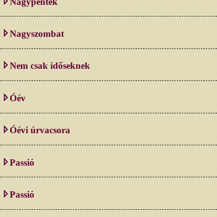
Nagypéntek
Nagyszombat
Nem csak időseknek
Óév
Óévi úrvacsora
Passió
Passió