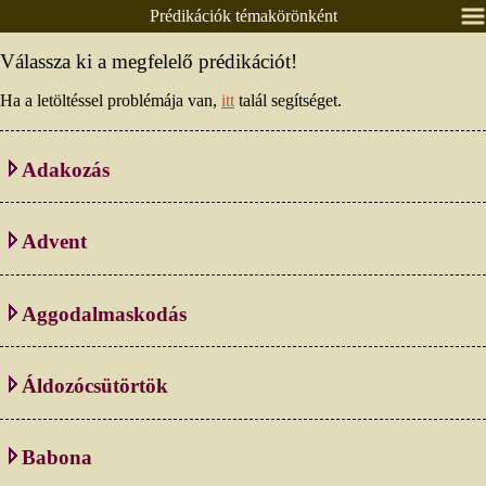
Prédikációk témakörönként
Nyitólap
Válassza ki a megfelelő prédikációt!
Lelkészeink
Ha a letöltéssel problémája van,
itt
talál segítséget.
Presbitérium
Csoportok
Adakozás
Alkalmaink
Prédikációk
Advent
Élő közvetítés
Áldás, békesség!
Aggodalmaskodás
Ének / zene
Egyéb anyagok
Áldozócsütörtök
Adatlapok
Pályázatok
Babona
Időrendben
Textus, lekció
Témakörönként