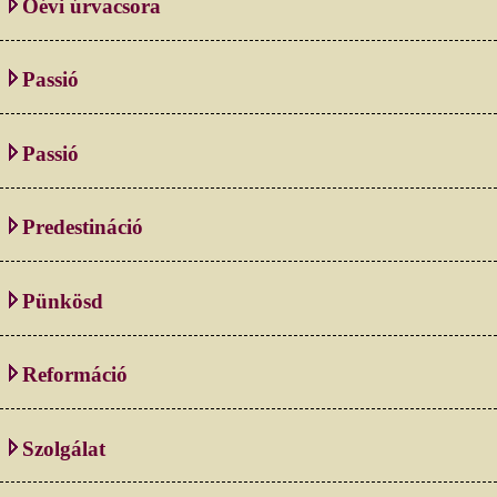
Óévi úrvacsora
Passió
Passió
Predestináció
Pünkösd
Reformáció
Szolgálat