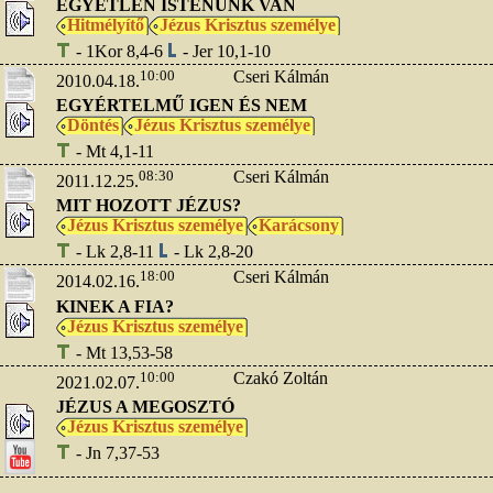
EGYETLEN ISTENÜNK VAN
Hitmélyítő
Jézus Krisztus személye
- 1Kor 8,4-6
- Jer 10,1-10
10:00
Cseri Kálmán
2010.04.18.
EGYÉRTELMŰ IGEN ÉS NEM
Döntés
Jézus Krisztus személye
- Mt 4,1-11
08:30
Cseri Kálmán
2011.12.25.
MIT HOZOTT JÉZUS?
Jézus Krisztus személye
Karácsony
- Lk 2,8-11
- Lk 2,8-20
18:00
Cseri Kálmán
2014.02.16.
KINEK A FIA?
Jézus Krisztus személye
- Mt 13,53-58
10:00
Czakó Zoltán
2021.02.07.
JÉZUS A MEGOSZTÓ
Jézus Krisztus személye
- Jn 7,37-53