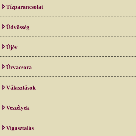
Tízparancsolat
Üdvösség
Újév
Úrvacsora
Választások
Veszélyek
Vigasztalás