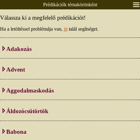
Prédikációk témakörönként
Nyitólap
Válassza ki a megfelelő prédikációt!
Lelkészeink
Ha a letöltéssel problémája van,
itt
talál segítséget.
Presbitérium
Csoportok
Adakozás
Alkalmaink
Prédikációk
Advent
Élő közvetítés
Áldás, békesség!
Aggodalmaskodás
Ének / zene
Egyéb anyagok
Áldozócsütörtök
Adatlapok
Pályázatok
Babona
Időrendben
Textus, lekció
Témakörönként