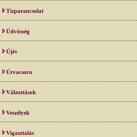
Tízparancsolat
Üdvösség
Újév
Úrvacsora
Választások
Veszélyek
Vigasztalás