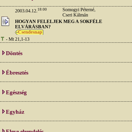
18:00
Somogyi Péterné,
2003.04.12.
Cseri Kálmán
HOGYAN FELELJEK MEG A SOKFÉLE
ELVÁRÁSBAN?
Csendesnap
- Mt 21,1-13
Döntés
Ébresztés
Egészség
Egyház
Eleve elrendelés