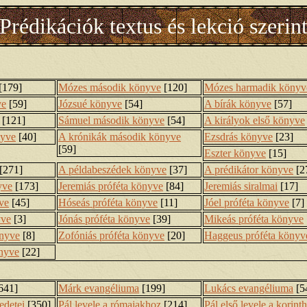
Prédikációk textus és lekció szerin
[179]
Mózes második könyve
[120]
Mózes harmadik könyv
ve
[59]
Józsué könyve
[54]
A bírák könyve
[57]
[121]
Sámuel második könyve
[54]
A királyok első könyve
nyve
[40]
A krónikák második könyve
Ezsdrás könyve
[23]
[59]
Eszter könyve
[15]
[271]
A példabeszédek könyve
[37]
A prédikátor könyve
[2
yve
[173]
Jeremiás próféta könyve
[84]
Jeremiás siralmai
[17]
ve
[45]
Hóseás próféta könyve
[11]
Jóel próféta könyve
[7]
yve
[3]
Jónás próféta könyve
[39]
Mikeás próféta könyve
önyve
[8]
Zofóniás próféta könyve
[20]
Haggeus próféta könyv
önyve
[22]
641]
Márk evangéliuma
[199]
Lukács evangéliuma
[5
edetei
[350]
Pál levele a rómaiakhoz
[214]
Pál első levele a korint