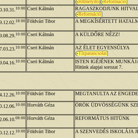
Hitmélyítő
Reformáció
10:00
Cseri Kálmán
RAGASZKODJUNK HITVA
0.10.31.
Reformáció
18:00
Földvári Tibor
A MEGKÍSÉRTETT HATAL
9.12.02.
10:00
Cseri Kálmán
A KÜLDŐRE NÉZZ!
9.08.29.
10:00
Cseri Kálmán
AZ ÉLET EGYENSÚLYA
7.03.23.
Tízparancsolat
10:00
Cseri Kálmán
ISTEN IGÉJÉNEK MUNKÁJ
9.04.16.
Hitünk alapjai sorozat 7.
10:00
Földvári Tibor
MEGTANULTA AZ ENGED
4.12.26.
10:00
Horváth Géza
ÖRÖK ÜDVÖSSÉGÜNK SZE
0.12.06.
08:00
Horváth Géza
REFORMÁTUS HITÜNK
2.06.10.
10:00
Földvári Tibor
A SZENVEDÉS ISKOLÁJA 
0.12.12.