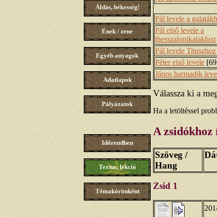
Áldás, békesség!
Pál levele a galaták
Pál első levele a
Ének / zene
thesszalonikaiakhoz
Pál levele Tituszhoz
Egyéb anyagok
Péter első levele
[69
János harmadik leve
Adatlapok
Válassza ki a meg
Pályázatok
Ha a letöltéssel pro
A zsidókhoz í
Időrendben
Szöveg /
Dá
Hang
Textus, lekció
Zsid 1
Témakörönként
201