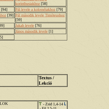
korinthusiakhoz
[58]
[94]
Pál levele a kolosséiakhoz
[79]
shoz
[39]
Pál második levele Timóteushoz
[59]
39]
Jakab levele
[76]
János második levele
[1]
5]
Textus /
Lekció
ALOK
- Zsid 1,4-14
- Fil 2,5-11