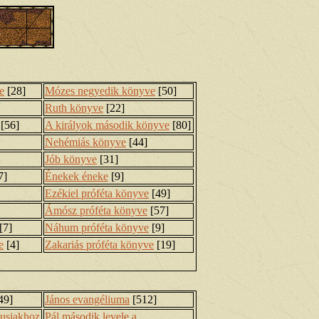
t
e
[28]
Mózes negyedik könyve
[50]
Ruth könyve
[22]
[56]
A királyok második könyve
[80]
Nehémiás könyve
[44]
Jób könyve
[31]
7]
Énekek éneke
[9]
Ezékiel próféta könyve
[49]
Ámósz próféta könyve
[57]
[7]
Náhum próféta könyve
[9]
e
[4]
Zakariás próféta könyve
[19]
49]
János evangéliuma
[512]
husiakhoz
Pál második levele a