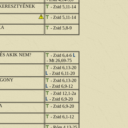
 KERESZTYÉNEK
- Zsid 5,11-14
- Zsid 5,11-14
KA
- Zsid 5,8-9
 ÉS AKIK NEM?
- Zsid 6,4-6
- Mt 26,69-75
- Zsid 6,13-20
- Zsid 6,11-20
RGONY
- Zsid 6,13-20
- Zsid 6,9-12
- Zsid 12,1-2a
- Zsid 6,9-20
A
- Zsid 6,9-20
- Zsid 6,1-12
- Róm 4,13-25