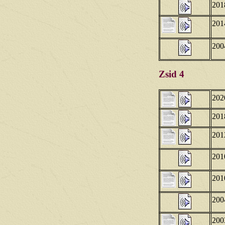
201
201
200
Zsid 4
202
201
201
201
201
200
200