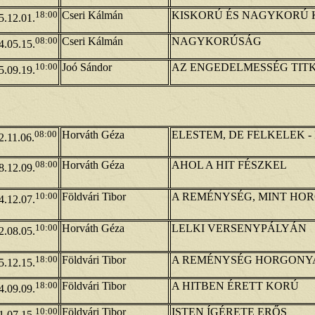
18:00
Cseri Kálmán
KISKORÚ ÉS NAGYKORÚ
5.12.01.
08:00
Cseri Kálmán
NAGYKORÚSÁG
4.05.15.
10:00
Joó Sándor
AZ ENGEDELMESSÉG TIT
5.09.19.
08:00
Horváth Géza
ELESTEM, DE FELKELEK -
2.11.06.
08:00
Horváth Géza
AHOL A HIT FÉSZKEL
8.12.09.
10:00
Földvári Tibor
A REMÉNYSÉG, MINT HO
4.12.07.
10:00
Horváth Géza
LELKI VERSENYPÁLYÁN
2.08.05.
18:00
Földvári Tibor
A REMÉNYSÉG HORGONY
5.12.15.
18:00
Földvári Tibor
A HITBEN ÉRETT KORÚ
4.09.09.
10:00
Földvári Tibor
ISTEN ÍGÉRETE ERŐS