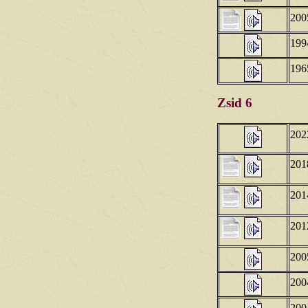
200
199
196
Zsid 6
202
201
201
201
200
200