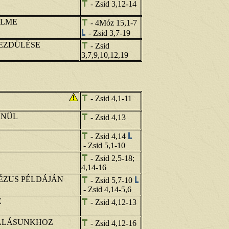
- Zsid 3,12-14
ELME
- 4Móz 15,1-7
- Zsid 3,7-19
REZDÜLÉSE
- Zsid
3,7,9,10,12,19
- Zsid 4,1-11
ENÜL
- Zsid 4,13
- Zsid 4,14
- Zsid 5,1-10
- Zsid 2,5-18;
4,14-16
JÉZUS PÉLDÁJÁN
- Zsid 5,7-10
- Zsid 4,14-5,6
E
- Zsid 4,12-13
LLÁSUNKHOZ
- Zsid 4,12-16