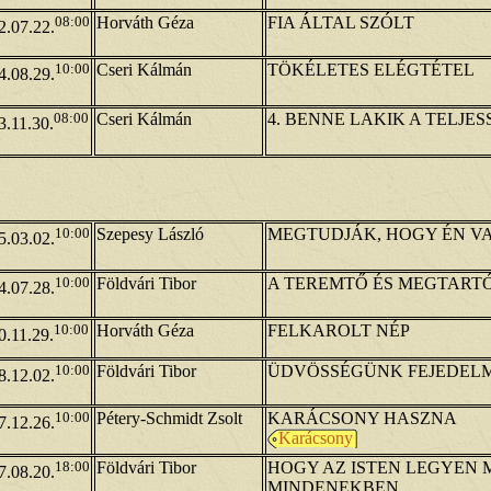
08:00
Horváth Géza
FIA ÁLTAL SZÓLT
2.07.22.
10:00
Cseri Kálmán
TÖKÉLETES ELÉGTÉTEL
4.08.29.
08:00
Cseri Kálmán
4. BENNE LAKIK A TELJES
3.11.30.
10:00
Szepesy László
MEGTUDJÁK, HOGY ÉN V
5.03.02.
10:00
Földvári Tibor
A TEREMTŐ ÉS MEGTARTÓ
4.07.28.
10:00
Horváth Géza
FELKAROLT NÉP
0.11.29.
10:00
Földvári Tibor
ÜDVÖSSÉGÜNK FEJEDEL
8.12.02.
10:00
Pétery-Schmidt Zsolt
KARÁCSONY HASZNA
7.12.26.
Karácsony
18:00
Földvári Tibor
HOGY AZ ISTEN LEGYEN 
7.08.20.
MINDENEKBEN