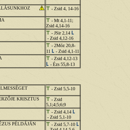
LLÁSUNKHOZ
- Zsid 4, 14-16
MA
- Mt 4,1-11;
Zsid 4,14-16
- JSir 2,14
- Zsid 4,12-16
- 2Móz 20,8-
11
- Zsid 4,1-11
A
- Zsid 4,12-13
- Ézs 55,8-13
ELMESSÉGET
- Zsid 5,5-10
RZŐJE KRISZTUS
- Zsid
5,1;4;5;6;9
- Zsid 4,14
- Zsid 5,1-10
JÉZUS PÉLDÁJÁN
- Zsid 5,7-10
- Zsid 4,14-5,6