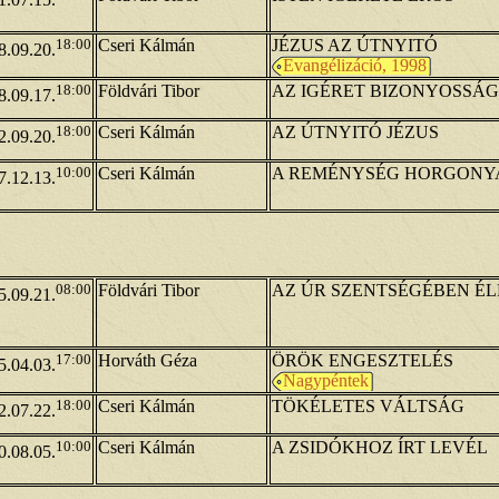
1.07.15.
18:00
Cseri Kálmán
JÉZUS AZ ÚTNYITÓ
8.09.20.
Evangélizáció, 1998
18:00
Földvári Tibor
AZ IGÉRET BIZONYOSSÁ
8.09.17.
18:00
Cseri Kálmán
AZ ÚTNYITÓ JÉZUS
2.09.20.
10:00
Cseri Kálmán
A REMÉNYSÉG HORGONY
7.12.13.
08:00
Földvári Tibor
AZ ÚR SZENTSÉGÉBEN ÉL
5.09.21.
17:00
Horváth Géza
ÖRÖK ENGESZTELÉS
5.04.03.
Nagypéntek
18:00
Cseri Kálmán
TÖKÉLETES VÁLTSÁG
2.07.22.
10:00
Cseri Kálmán
A ZSIDÓKHOZ ÍRT LEVÉL
0.08.05.