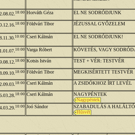
18:00
Horváth Géza
EL NE SODRÓDJUNK
2.08.02.
18:00
Földvári Tibor
JÉZUSSAL GYŐZELEM
0.12.16.
10:00
Cseri Kálmán
EL NE SODRÓDJUNK!
8.11.30.
10:00
Varga Róbert
KÖVETÉS, VAGY SODRÓD
1.01.07.
18:00
Kotsis István
TEST + VÉR: TESTVÉR
9.08.12.
18:00
Földvári Tibor
MEGKISÉRTETT TESTVÉR
8.09.10.
18:00
Cseri Kálmán
A ZSIDÓKHOZ ÍRT LEVÉL
2.09.03.
18:00
Cseri Kálmán
NAGYPÉNTEK
6.03.28.
Nagypéntek
10:00
Joó Sándor
SZABADULÁS A HALÁLTÓ
4.03.29.
Húsvét