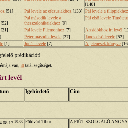
[148]
hoz
[51]
Pál levele az efezusiakhoz
[133]
Pál levele a filippiekhez
Pál második levele a
Pál első levele Timóteu
[52]
thesszalonikaiakhoz
[9]
[21]
Pál levele Filemonhoz
[7]
A zsidókhoz írt levél
[1
]
Péter második levele
[27]
János első levele
[52]
le
[1]
Júdás levele
[7]
A jelenések könyve
[16
felelő prédikációt!
blémája van,
itt
talál segítséget.
rt levél
tum
Igehirdető
Cím
10:00
Földvári Tibor
A FIÚT SZOLGÁLÓ ANGY
4.08.17.