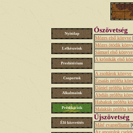
Ószövetség
Nyitólap
Mózes első könyve
Mózes ötödik köny
Lelkészeink
Sámuel első könyve
A krónikák első kö
Presbitérium
A zsoltárok könyve
Csoportok
Ézsaiás próféta kön
Dániel próféta köny
Alkalmaink
Abdiás próféta kön
Habakuk próféta k
Prédikációk
Malakiás próféta k
Újszövetség
Élő közvetítés
Máté evangéliuma
[
Az apostolok cselek