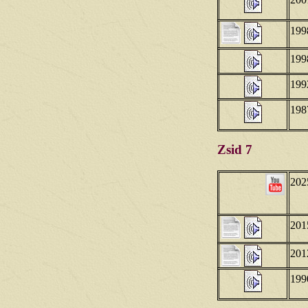
200
199
199
199
198
Zsid 7
202
201
201
199