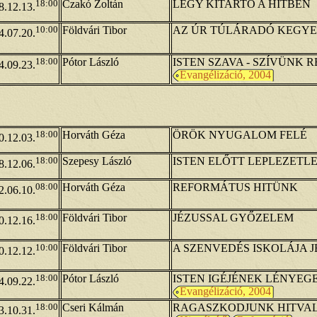
18:00
Czakó Zoltán
LÉGY KITARTÓ A HITBEN
8.12.13.
10:00
Földvári Tibor
AZ ÚR TÚLÁRADÓ KEGY
4.07.20.
18:00
Pótor László
ISTEN SZAVA - SZÍVÜNK 
4.09.23.
Evangélizáció, 2004
18:00
Horváth Géza
ÖRÖK NYUGALOM FELÉ
0.12.03.
18:00
Szepesy László
ISTEN ELŐTT LEPLEZETL
8.12.06.
08:00
Horváth Géza
REFORMÁTUS HITÜNK
2.06.10.
18:00
Földvári Tibor
JÉZUSSAL GYŐZELEM
0.12.16.
10:00
Földvári Tibor
A SZENVEDÉS ISKOLÁJA 
0.12.12.
18:00
Pótor László
ISTEN IGÉJÉNEK LÉNYEG
4.09.22.
Evangélizáció, 2004
18:00
Cseri Kálmán
RAGASZKODJUNK HITVA
3.10.31.