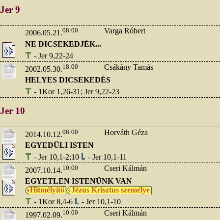
Jer 9
08:00
Varga Róbert
2006.05.21.
NE DICSEKEDJÉK...
- Jer 9,22-24
18:00
Csákány Tamás
2002.05.30.
HELYES DICSEKEDÉS
- 1Kor 1,26-31; Jer 9,22-23
Jer 10
08:00
Horváth Géza
2014.10.12.
EGYEDÜLI ISTEN
- Jer 10,1-2;10
- Jer 10,1-11
10:00
Cseri Kálmán
2007.10.14.
EGYETLEN ISTENÜNK VAN
Hitmélyítő
Jézus Krisztus személye
- 1Kor 8,4-6
- Jer 10,1-10
10:00
Cseri Kálmán
1997.02.09.