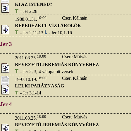
KI AZ ISTENED?
- Jer 2,28
10:00
Cseri Kálmán
1988.01.31.
REPEDEZETT VÍZTÁROLÓK
- Jer 2,11-13
- Jer 10,1-16
Jer 3
18:00
Csere Mátyás
2011.08.25.
BEVEZETŐ JEREMIÁS KÖNYVÉHEZ
- Jer 2; 3; 4 válogatott versek
18:00
Cseri Kálmán
1997.10.19.
LELKI PARÁZNASÁG
- Jer 3,1-14
Jer 4
18:00
Csere Mátyás
2011.08.25.
BEVEZETŐ JEREMIÁS KÖNYVÉHEZ