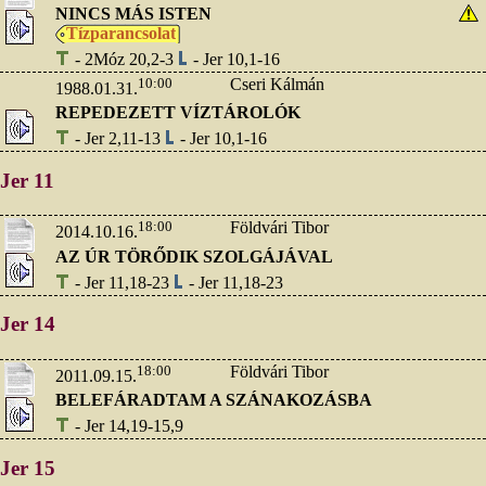
NINCS MÁS ISTEN
Tízparancsolat
- 2Móz 20,2-3
- Jer 10,1-16
10:00
Cseri Kálmán
1988.01.31.
REPEDEZETT VÍZTÁROLÓK
- Jer 2,11-13
- Jer 10,1-16
Jer 11
18:00
Földvári Tibor
2014.10.16.
AZ ÚR TÖRŐDIK SZOLGÁJÁVAL
- Jer 11,18-23
- Jer 11,18-23
Jer 14
18:00
Földvári Tibor
2011.09.15.
BELEFÁRADTAM A SZÁNAKOZÁSBA
- Jer 14,19-15,9
Jer 15