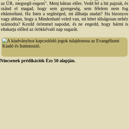
az ÚR, megsegít engem”. Menj bátran előre. Vedd fel a hit pajzsát, és
szánd el magad, hogy sem gyengeség, sem félelem nem fog
eltántorítani. Ha Isten a segítséged, mi állhatja utadat? Ha bizonyos
vagy abban, hogy a Mindenható veled van, mi lehet túlságosan nehéz
számodra? Kezdd örömmel napodat, és ne engedd, hogy bármi is
eltakarja előled az örökkévaló nap sugarát.
A kiadványhoz kapcsolódó jogok tulajdonosa az Evangéliumi
Kiadó és Iratmisszió.
Nincsenek prédikációk Ézs 50 alapján.