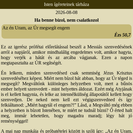
Isten ígéreteinek tárháza
2026-08-08
Nyitólap
Ha benne bízol, nem csalatkozol
Lelkészeink
Az én Uram, az Úr megsegít engem
Presbitérium
Ézs 50,7
Csoportok
Ez az igerész prófétai előrelátással beszél a Messiás szenvedésének
Alkalmaink
arról a napjáról, amikor mindhalálig engedelmes volt, amikor hagyta,
hogy verjék a hátát és az arcába vágjanak. Ezen a napon
Prédikációk
megtapasztalta az ÚR segítségét.
Élő közvetítés
Én lelkem, minden szenvedésed csak semmiség Jézus Krisztus
szenvedéséhez képest. Miért nem bízol hát abban, hogy az Úr téged is
Áldás, békesség!
megsegít? Megváltónk különleges helyzetben volt, mert a bűnös
Ének / zene
ember helyett szenvedett - mint helyettes áldozat. Ezért még Atyjának
is el kellett hagynia, és lelke az istennélküliség állapotától kellett hogy
Egyéb anyagok
szenvedjen. De neked nem kell ezt végigszenvedned és így
felkiáltanod: „Miért hagytál el engem?!” Lásd, a Megváltó még ebben
Adatlapok
a helyzetben is bízott Istenében, te miért ne tudnál bízni? Ő érted halt
meg, immár lehetetlen, hogy magadra maradj; légy hát jó
Pályázatok
reménységgel!
A mai nap munkája és próbatételei között is szólj így: „Az én Uram,