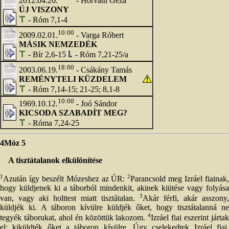
2012.04.26.
- Horváth Géza
ÚJ VISZONY
- Róm 7,1-4
10:00
2009.02.01.
- Varga Róbert
MÁSIK NEMZEDÉK
- Bír 2,6-15
- Róm 7,21-25/a
18:00
2003.06.19.
- Csákány Tamás
REMÉNYTELI KÜZDELEM
- Róm 7,14-15; 21-25; 8,1-8
10:00
1969.10.12.
- Joó Sándor
KICSODA SZABADÍT MEG?
- Róma 7,24-25
4Móz 5
A tisztátalanok elkülönítése
1
2
Azután így beszélt Mózeshez az ÚR:
Parancsold meg Izráel fiainak
hogy küldjenek ki a táborból mindenkit, akinek kiütése vagy folyása
3
van, vagy aki holttest miatt tisztátalan.
Akár férfi, akár asszony,
küldjék ki. A táboron kívülre küldjék őket, hogy tisztátalanná ne
4
tegyék táborukat, ahol én közöttük lakozom.
Izráel fiai eszerint járta
el: kiküldték őket a táboron kívülre. Úgy cselekedtek Izráel fiai,