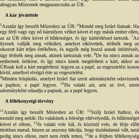
ahogyan Mózesnek megparancsolta az ÚR.
A kár jóvátétele
5
6
Azután így beszélt Mózeshez az ÚR:
Mondd meg Izráel fiainak: H
egy férfi vagy egy nő bármilyen vétket követ el egy másik ember ellen,
7
az az ÚR ellen követ el hűtlenséget, és így kártérítéssel tartozik.
Az
ilyenek vallják meg vétküket, amelyet elkövettek, térítsék meg az
okozott kárt teljes értékében, és tegyék még hozzá annak ötödrészét,
8
úgy térítsék meg annak, akinek tartoznak vele.
De ha nincs annak az
embernek örököse, és így nincs kinek megtéríteni a kárt, akkor az
ÚRnak kell a kárt megtéríteni: legyen az a papé, az engesztelési koson
kívül, amellyel elvégzi érte az engesztelést.
9
Minden felajánlás, amelyet Izráel fiai szent adományként odavisznek
10
a paphoz, a papé legyen.
Ha valaki azt, ami az övé, szent
adományként odaadja a papnak, az a papé legyen.
A féltékenységi törvény
11
12
Azután így beszélt Mózeshez az ÚR:
Szólj Izráel fiaihoz, é
mondd meg nekik: Ha valakinek a felesége eltévelyedik, és hűtlenséget
13
követ el ellene,
és valaki vele hál, és közösül vele, de férje előtt
titokban marad, hiszen az asszony titkolja, hogy tisztátalanná vált, tanú
14
pedig nincs ellene, mert nem érték tetten,
de a férjben féltékenysé