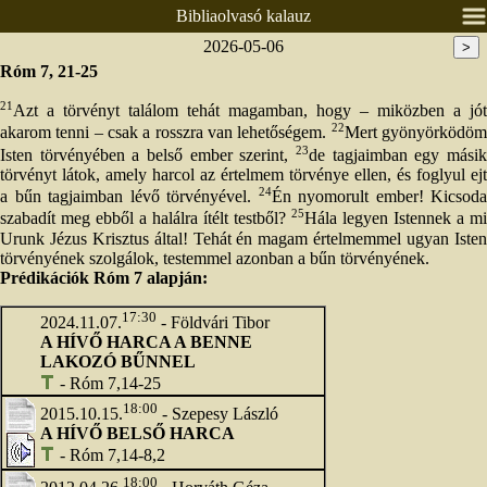
Bibliaolvasó kalauz
2026-05-06
>
Nyitólap
Róm 7, 21-25
Lelkészeink
21
Azt a törvényt találom tehát magamban, hogy – miközben a jót
Presbitérium
22
akarom tenni – csak a rosszra van lehetőségem.
Mert gyönyörködö
23
Isten törvényében a belső ember szerint,
de tagjaimban egy másik
Csoportok
törvényt látok, amely harcol az értelmem törvénye ellen, és foglyul ejt
Alkalmaink
24
a bűn tagjaimban lévő törvényével.
Én nyomorult ember! Kicsoda
25
szabadít meg ebből a halálra ítélt testből?
Hála legyen Istennek a mi
Prédikációk
Urunk Jézus Krisztus által! Tehát én magam értelmemmel ugyan Isten
Élő közvetítés
törvényének szolgálok, testemmel azonban a bűn törvényének.
Prédikációk Róm 7 alapján:
Áldás, békesség!
17:30
2024.11.07.
- Földvári Tibor
Ének / zene
A HÍVŐ HARCA A BENNE
Egyéb anyagok
LAKOZÓ BŰNNEL
- Róm 7,14-25
Adatlapok
18:00
2015.10.15.
- Szepesy László
Pályázatok
A HÍVŐ BELSŐ HARCA
- Róm 7,14-8,2
18:00