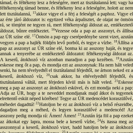
támad, és féltékeny lesz a feleségére, mert az tisztátalanná lett; vagy ha
féltékenység támad benne, és féltékeny lesz a feleségére, holott az nem
15
lett tisztátalanná,
akkor vigye el a férj a feleségét a paphoz. Vigye e
az érte járó áldozatot is: egytized véka árpalisztet, de olajat ne öntsön
rá, se tömjént ne tegyen rá, mert féltékenységi áldozat az, emlékeztető
16
áldozat, bűnre emlékeztet.
Vezesse oda a pap az asszonyt, és állíts
17
az ÚR színe elé.
Öntsön a pap egy cserépedénybe szent vizet, azutá
18
vegyen a pap a hajlék földjén levő porból, és tegye a vízbe.
Állítsa 
pap az asszonyt az ÚR színe elé, bontsa ki az asszony haját, és tegye
annak a tenyerébe az emlékeztető áldozatot: féltékenységi áldozat az.
19
A keserű, átokhozó víz azonban maradjon a pap kezében.
Azután
eskesse meg őt a pap, és mondja ezt az asszonynak: Ha nem hált veled
senki, ha nem tévelyedtél el tisztátalanul férjedtől, ne ártson neked ez a
20
keserű, átokhozó víz,
csak akkor, ha eltévelyedtél férjedtől, és
21
tisztátalanná váltál, mert férjeden kívül más is hált veled.
Eskesse
meg a pap az asszonyt az átokhozó esküvel, és ezt mondja neki a pap:
Adja az ÚR, hogy a te neveddel mondjanak majd átkot és tegyenek
elrettentő esküt néped körében! Tegye az ÚR medencédet koraszülővé,
22
méhedet dagadttá!
Hatoljon be ez az átokhozó víz a belső részeidbe
dagadjon meg a méhed, és legyen koraszülővé a medencéd! Az
23
asszony pedig mondja rá: Ámen! Ámen!
Azután írja föl a pap ezeke
24
az átkokat egy lapra, mossa bele a keserű vízbe,
és itassa meg az
asszonnyal a keserű, átokhozó vizet, hadd hatoljon bele az átokhozó
25